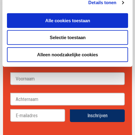
Details tonen
Alle cookies toestaan
Mail mij 1x per maand een update
Selectie toestaan
over merken, marketing en
communicatie
Alleen noodzakelijke cookies
Voornaam
Achternaam
Inschrijven