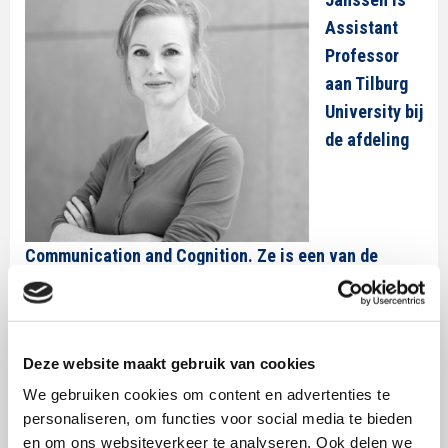
Assistant
Professor
aan Tilburg
University bij
de afdeling
Communication and Cognition. Ze is een van de
auteurs van de SWOCC-publicatie
Influencing for the
better: Influencers als gezondheidsambassadeurs
.
Loes doet onderzoek naar gedragsbeïnvloeding en de
Deze website maakt gebruik van cookies
reacties van consumenten op persuasieve merk- en
We gebruiken cookies om content en advertenties te
gezondheidscommunicatie. Ze is geïnteresseerd in de
personaliseren, om functies voor social media te bieden
kenmerken van boodschappen en ontvangers die
en om ons websiteverkeer te analyseren. Ook delen we