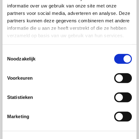
bepalen of een persuasieve boodschap leidt tot
informatie over uw gebruik van onze site met onze
partners voor social media, adverteren en analyse. Deze
overtuiging of weerstand. Daarbij heeft ze bijzondere
partners kunnen deze gegevens combineren met andere
aandacht voor de psychologische processen die
informatie die u aan ze heeft verstrekt of die ze hebben
kunnen bijdragen aan succesvolle overtuigende
verzameld op basis van uw gebruik van hun services.
communicatie. Door samenwerking met
praktijkpartners wil ze met haar onderzoek een
Toestemmingsselectie
bijdrage leveren aan concrete oplossingen en
Noodzakelijk
interventies voor gezondheidsproblematiek op het
gebied van seksualiteit, voedingskeuzes en
Voorkeuren
gokgedrag.
Statistieken
SWOCC PUBLICATIES
Influencing for the
Marketing
better