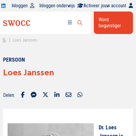
Open
Inloggen
Inloggen onderwijs
Activeer jouw account
Swocc
Word
op
begunstiger
Open
linkedin
Open
zoekbalk
menu
|
Loes Janssen
PERSOON
Loes Janssen
Delen:
Dr. Loes
Janssen is