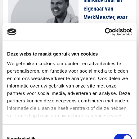
eigenaar van
MerkMeester, waar
hij organisaties
begeleidt bij
vraagstukken op het
gebied van
Deze website maakt gebruik van cookies
merkmanagement,
We gebruiken cookies om content en advertenties te
merkpositionering en merkontwikkeling.
personaliseren, om functies voor social media te bieden
en om ons websiteverkeer te analyseren. Ook delen we
Hij studeerde aan de Universiteit Twente en heeft een
informatie over uw gebruik van onze site met onze
sterke affiniteit met merkstrategie en branding.
partners voor social media, adverteren en analyse. Deze
partners kunnen deze gegevens combineren met andere
informatie die u aan ze heeft verstrekt of die ze hebben
verzameld op basis van uw gebruik van hun services.
SWOCC PUBLICATIES
Toestemmingsselectie
SWOCC Selectie 2026 -
Noodzakelijk