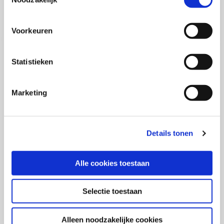
2: Rebranding
Voorkeuren
Statistieken
Mail mij 1x per maand een update
Marketing
over merken, marketing en
communicatie
Details tonen
Alle cookies toestaan
Voornaam
Selectie toestaan
Alleen noodzakelijke cookies
Achternaam