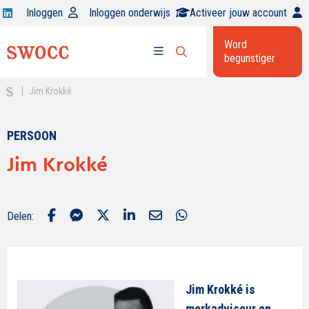
Open
Inloggen
Inloggen onderwijs
Activeer jouw account
Swocc
Word
op
begunstiger
Open
linkedin
Open
zoekbalk
menu
|
Jim Krokké
PERSOON
Jim Krokké
Delen:
Jim Krokké is
merkadviseur en