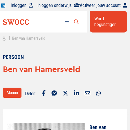
Open
Inloggen
Inloggen onderwijs
Activeer jouw account
Swocc
Word
op
begunstiger
Open
linkedin
Open
zoekbalk
menu
|
Ben van Hamersveld
PERSOON
Ben van Hamersveld
Alumni
Delen:
Ben van