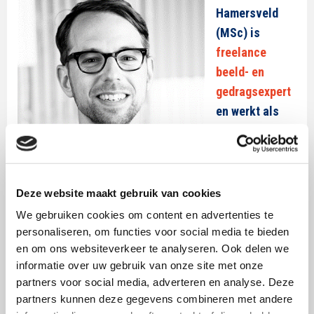
Hamersveld
(MSc) is
freelance
beeld- en
gedragsexpert
en werkt als
docent en
onderzoeker bij
Hogeschool
Leiden en The
Deze website maakt gebruik van cookies
New School Amsterdam
.
We gebruiken cookies om content en advertenties te
personaliseren, om functies voor social media te bieden
Hij is auteur van de boeken ‘Beeldcommunicatie’ en
en om ons websiteverkeer te analyseren. Ook delen we
‘Gedragsverandering, van principe tot praktijk’.
informatie over uw gebruik van onze site met onze
Bovendien is hij de trotse winnaar van de
SWOCC
partners voor social media, adverteren en analyse. Deze
Scriptieprijs 2018
.
partners kunnen deze gegevens combineren met andere