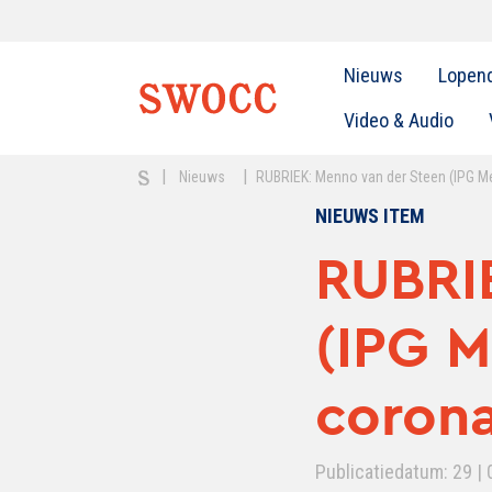
Nieuws
Lopen
Video & Audio
|
|
Nieuws
RUBRIEK: Menno van der Steen (IPG Me
NIEUWS ITEM
RUBRI
(IPG M
corona
Publicatiedatum: 29 | 