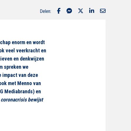
Delen:
schap enorm en wordt
ook veel veerkracht en
tieven en denkwijzen
om spreken we
e impact van deze
e ook met Menno van
IPG Mediabrands) en
 coronacrisis bewijst