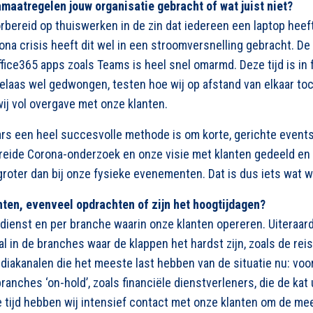
aatregelen jouw organisatie gebracht of wat juist niet?
orbereid op thuiswerken in de zin dat iedereen een laptop heef
ona crisis heeft dit wel in een stroomversnelling gebracht. De 
fice365 apps zoals Teams is heel snel omarmd. Deze tijd is in 
helaas wel gedwongen, testen hoe wij op afstand van elkaar to
wij vol overgave met onze klanten.
s een heel succesvolle methode is om korte, gerichte events
reide Corona-onderzoek en onze visie met klanten gedeeld en 
roter dan bij onze fysieke evenementen. Dat is dus iets wat wi
ten, evenveel opdrachten of zijn het hoogtijdagen?
 dienst en per branche waarin onze klanten opereren. Uiteraar
al in de branches waar de klappen het hardst zijn, zoals de rei
mediakanalen die het meeste last hebben van de situatie nu: v
ranches ‘on-hold’, zoals financiële dienstverleners, die de kat 
e tijd hebben wij intensief contact met onze klanten om de me