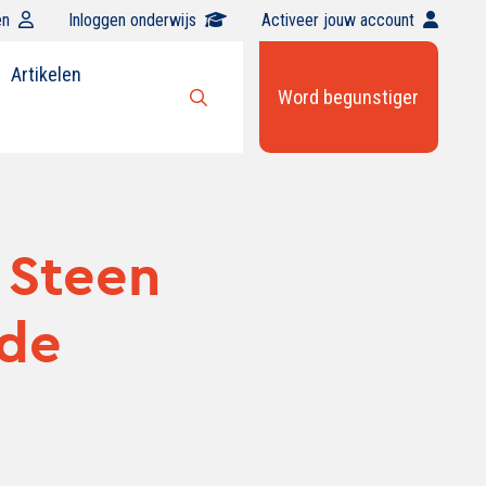
en
Inloggen onderwijs
Activeer jouw account
Artikelen
Word begunstiger
Open
zoekbalk
 Steen
 de