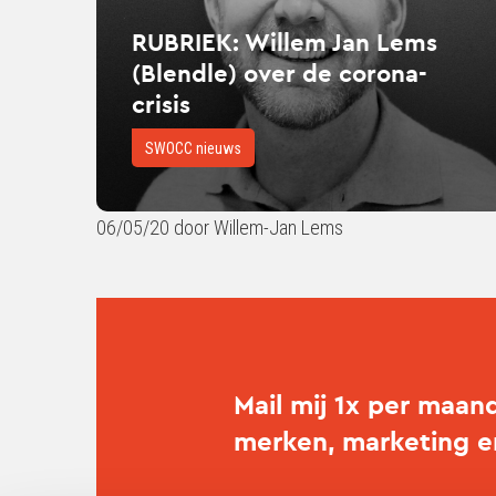
over
RUBRIEK: Willem Jan Lems
de
(Blendle) over de corona-
corona-
crisis
crisis
SWOCC nieuws
06/05/20 door Willem-Jan Lems
Mail mij 1x per maan
merken, marketing 