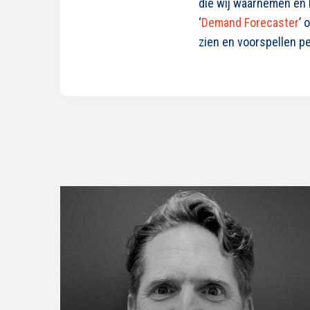
die wij waarnemen en 
‘
Demand Forecaster
’ 
zien en voorspellen pe
Lees
verder
over
RUBRIEK:
Willem
Jan
Lems
(Blendle)