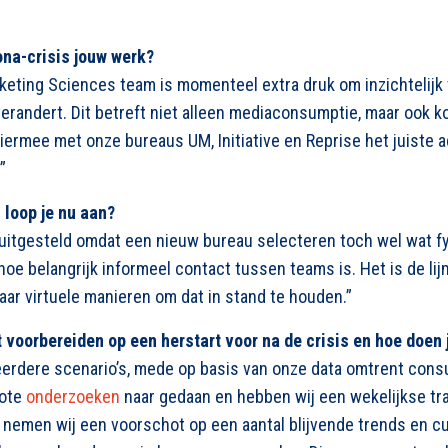
ona-crisis jouw werk?
eting Sciences team is momenteel extra druk om inzichtelijk 
andert. Dit betreft niet alleen mediaconsumptie, maar ook 
iermee met onze bureaus UM, Initiative en Reprise het juiste 
”
 loop je nu aan?
uitgesteld omdat een nieuw bureau selecteren toch wel wat fy
e belangrijk informeel contact tussen teams is. Het is de lij
aar virtuele manieren om dat in stand te houden.”
het voorbereiden op een herstart voor na de crisis en hoe doen 
erdere scenario’s, mede op basis van onze data omtrent con
rote
onderzoeken
naar gedaan en hebben wij een wekelijkse tr
nemen wij een voorschot op een aantal blijvende trends en cu