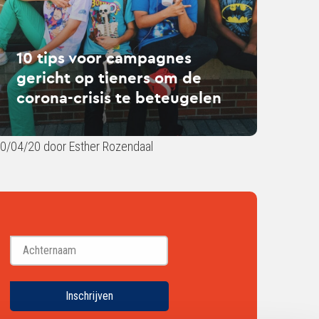
ers
10 tips voor campagnes
gericht op tieners om de
ona-
corona-crisis te beteugelen
is
eugelen
0/04/20 door Esther Rozendaal
Achternaam
Inschrijven