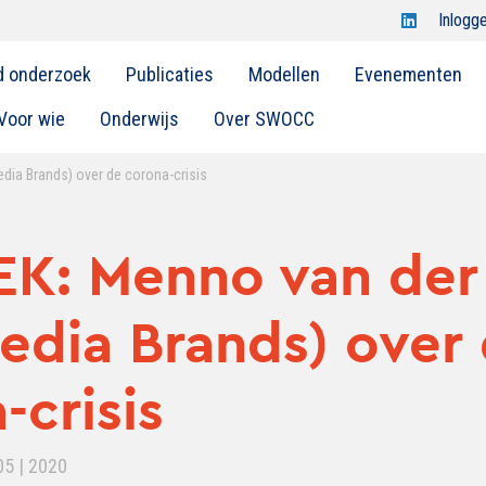
Open
Inlogg
Swocc
d onderzoek
Publicaties
Modellen
Evenementen
op
linkedin
Voor wie
Onderwijs
Over SWOCC
dia Brands) over de corona-crisis
EK: Menno van der
edia Brands) over
-crisis
05 | 2020