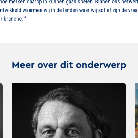
hoe merken daarop in kunnen gaan spelen. Binnen ons netwer
ontwikkeld waarmee wij in de landen waar wij actief zijn de vr
r branche. ”
Meer over dit onderwerp
Lees
Lee
verder
ver
over
ove
De
10
uitdaging
tips
van
voo
merkmanagement
cam
in
ger