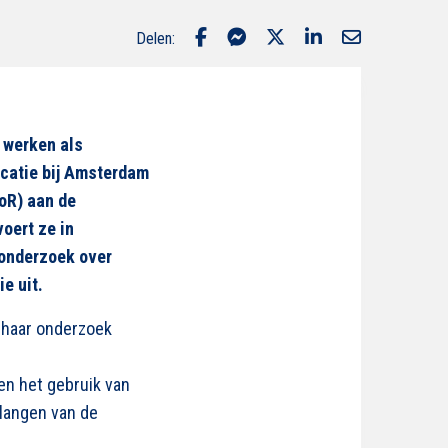
Delen:
 werken als
catie bij Amsterdam
oR) aan de
oert ze in
onderzoek over
e uit.
n haar onderzoek
n het gebruik van
elangen van de