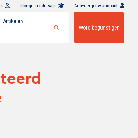
en
Inloggen onderwijs
Activeer jouw account
Artikelen
Word begunstiger
Open
zoekbalk
iteerd
e