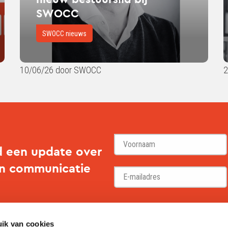
bij
bij
SWOCC
SWOCC
SW
SWOCC nieuws
10/06/26 door SWOCC
2
d een update over
en communicatie
Voornaam
ik van cookies