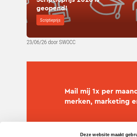
geopend!
Scriptieprijs
23/06/26 door SWOCC
Mail mij 1x per maan
merken, marketing 
Deze website maakt gebru