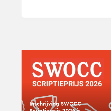
Lees
verder
over
Inschrijving
SWOCC
Scriptieprijs
2026
is
geopend!
Inschrijving SWOCC
Scriptieprijs 2026 is