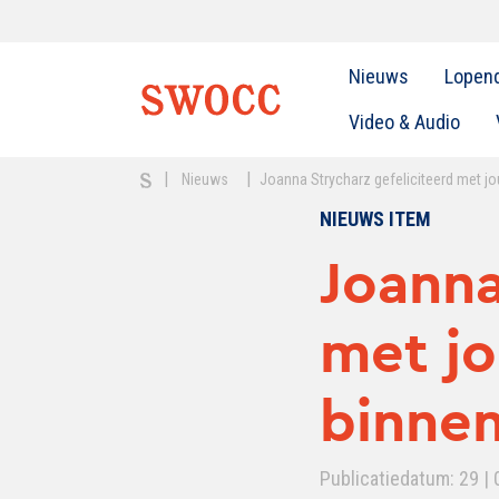
Nieuws
Lopen
Video & Audio
|
|
Nieuws
Joanna Strycharz gefeliciteerd met 
NIEUWS ITEM
Joanna
met jo
binne
Publicatiedatum: 29 | 