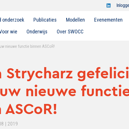
Open
Inlogg
Swocc
d onderzoek
Publicaties
Modellen
Evenementen
op
linkedin
Voor wie
Onderwijs
Over SWOCC
jouw nieuwe functie binnen ASCoR!
 Strycharz gefelic
uw nieuwe functi
n ASCoR!
08 | 2019