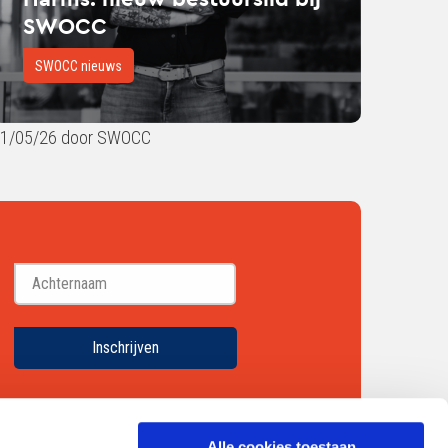
SWOCC
OCC
SWOCC nieuws
1/05/26 door SWOCC
Achternaam
Inschrijven
Alle cookies toestaan