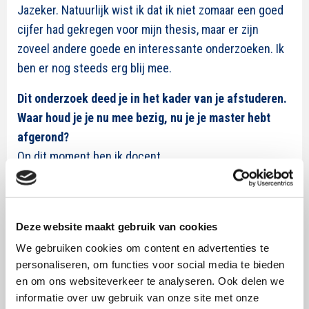
Jazeker. Natuurlijk wist ik dat ik niet zomaar een goed
cijfer had gekregen voor mijn thesis, maar er zijn
zoveel andere goede en interessante onderzoeken. Ik
ben er nog steeds erg blij mee.
Dit onderzoek deed je in het kader van je afstuderen.
Waar houd je je nu mee bezig, nu je je master hebt
afgerond?
Op dit moment ben ik docent
Communicatiewetenschap op de Vrije Universiteit
Amsterdam. Daarnaast ben ik betrokken bij een
onderzoek naar de berichtgeving rondom de
Deze website maakt gebruik van cookies
parlementsverkiezingen. Uiteindelijk zou ik graag
We gebruiken cookies om content en advertenties te
promoveren en een baan in de wetenschap
personaliseren, om functies voor social media te bieden
combineren met een baan in de praktijk, zodat alle
en om ons websiteverkeer te analyseren. Ook delen we
kennis die ik opdoe niet alleen aan het papier wordt
informatie over uw gebruik van onze site met onze