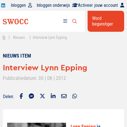
Open
Inloggen
Inloggen onderwijs
Activeer jouw account
Swocc
Word
op
begunstiger
Open
linkedin
Open
zoekbalk
menu
|
|
Nieuws
Interview Lynn Epping
NIEUWS ITEM
Interview Lynn Epping
Publicatiedatum: 30 | 08 | 2012
Delen:
Lynn Epping
is