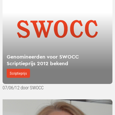
voor
SWOCC
Scriptieprijs
2012
bekend
Genomineerden voor SWOCC
Scriptieprijs 2012 bekend
Scriptieprijs
07/06/12 door SWOCC
Lees
verder
over