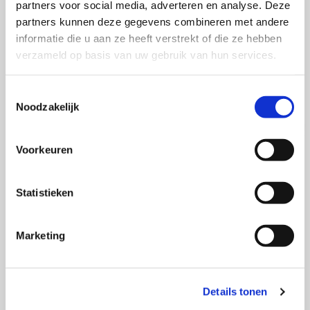
toevertrouwd.
partners voor social media, adverteren en analyse. Deze
partners kunnen deze gegevens combineren met andere
Weet je al wat je met het prijzengeld van 1.000 euro
informatie die u aan ze heeft verstrekt of die ze hebben
gaat doen?
verzameld op basis van uw gebruik van hun services.
Ik ben op zoek naar een nieuw huis en ik denk dat ik
het geld ga gebruiken voor de inrichting.
Toestemmingsselectie
Noodzakelijk
Voorkeuren
Meer over dit onderwerp
Statistieken
Lees
Marketing
verder
over
VU-
studente
Details tonen
Lynn