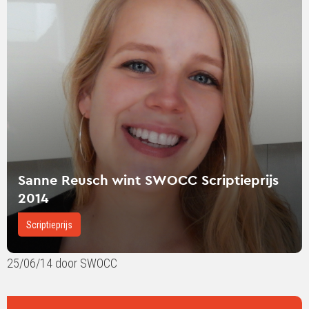
Sanne
Reusch
wint
SWOCC
Scriptieprijs
2014
Sanne Reusch wint SWOCC Scriptieprijs
2014
Scriptieprijs
25/06/14 door SWOCC