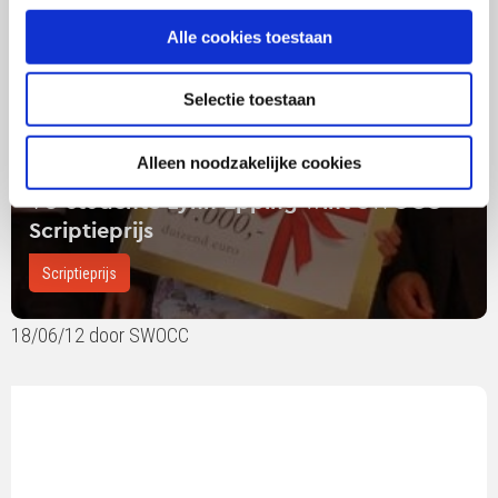
Epping
Alle cookies toestaan
wint
SWOCC
Scriptieprijs
Selectie toestaan
Alleen noodzakelijke cookies
VU-studente Lynn Epping wint SWOCC
Scriptieprijs
Scriptieprijs
18/06/12 door SWOCC
Lees
verder
over
Genomineerden