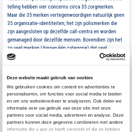
telling hebben vier concerns circa 35 zorgmerken.
Maar die 35 merken vertegenwoordigen natuurlijk geen
35 organisatie-identiteiten; het zijn polismerken die
zijn aangesloten op dezelfde call-centra en worden
gemanaged door dezelfde mensen. Bovendien zijn het
zo veel merken (
binnen
één categorie) dat veel
consumenten door de bomen het bos niet meer zien.
Kannibalisatie én een verlammende werking op het
gedrag van consumenten ligt dan voor de hand. De
Deze website maakt gebruik van cookies
voorspelling is dat menig zorgmerk de komende jaren
We gebruiken cookies om content en advertenties te
zal sneuvelen.
personaliseren, om functies voor social media te bieden
en om ons websiteverkeer te analyseren. Ook delen we
Kortom, we zien veel organisaties snijden in hun
informatie over uw gebruik van onze site met onze
merkportfolio en dat kan verstandig zijn, vooral als
partners voor social media, adverteren en analyse. Deze
merken weinig meer zijn dan een label in de markt.
partners kunnen deze gegevens combineren met andere
Maar een merkportfolio is ook een krachtige uiting van
informatie die u aan ze heeft verstrekt of die ze hebben