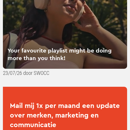
doing
more
than
you
think!
Your favourite playlist might be doing
more than you think!
23/07/26 door SWOCC
Mail mij 1x per maand een update
over merken, marketing en
communicatie