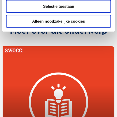
Selectie toestaan
Alleen noodzakelijke cookies
Meer over dit onderwerp
Lees
verder
over
De
Gouden
dilemma’s