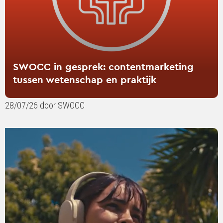
praktijk
SWOCC in gesprek: contentmarketing
tussen wetenschap en praktijk
28/07/26 door SWOCC
Lees
verder
over
Your
favourite
playlist
might
be