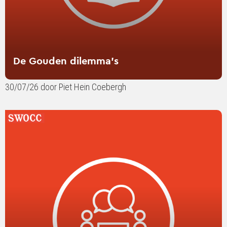
De Gouden dilemma’s
30/07/26 door Piet Hein Coebergh
Lees
verder
over
SWOCC
in
gesprek:
contentmarketing
tussen
wetenschap
en