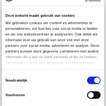
Nauwkeurige empathie gaat over het goed
doorgronden van de ervaring en behoeften van
reizigers die gestrand zijn. De ervaring hierbij is een
Deze website maakt gebruik van cookies
soort collectieve machteloosheid en behoeften gaan
We gebruiken cookies om content en advertenties te
in de richting van weten waar je aan toe bent en wat
personaliseren, om functies voor social media te bieden
en om ons websiteverkeer te analyseren. Ook delen we
eraan gedaan kan worden. Probleemoplossing dus en
informatie over uw gebruik van onze site met onze
geen bevestiging van ongenoegen over het
partners voor social media, adverteren en analyse. Deze
vervoersprobleem. Wij willen dόόr!
partners kunnen deze gegevens combineren met andere
informatie die u aan ze heeft verstrekt of die ze hebben
verzameld op basis van uw gebruik van hun services.
OVER DE AUTEUR
Toestemmingsselectie
Noodzakelijk
Drs. Majorie Dijkstal
werkt als zelfstandig
merkstrateeg en heeft als specialisatie
Voorkeuren
merkwaardenstrategie, merkarchitectuur en
internal branding. Majorie was van 2007 tot