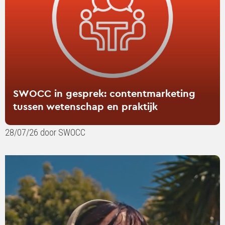
wetenschap
en
praktijk
SWOCC in gesprek: contentmarketing
tussen wetenschap en praktijk
28/07/26 door SWOCC
Lees
verder
over
Your
favourite
playlist