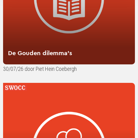
De Gouden dilemma’s
30/07/26 door Piet Hein Coebergh
Lees
verder
over
SWOCC
in
gesprek:
contentmarketing
tussen