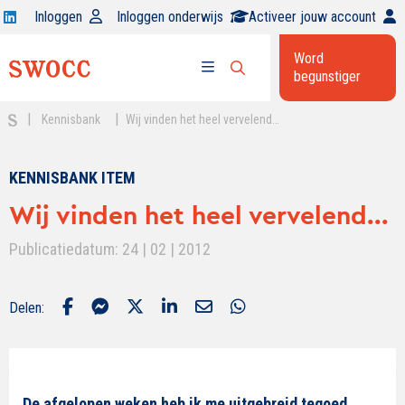
Open
Inloggen
Inloggen onderwijs
Activeer jouw account
Swocc
Word
op
begunstiger
Open
linkedin
Open
zoekbalk
menu
|
|
Kennisbank
Wij vinden het heel vervelend…
KENNISBANK ITEM
Wij vinden het heel vervelend...
Publicatiedatum: 24 | 02 | 2012
Delen:
De afgelopen weken heb ik me uitgebreid tegoed