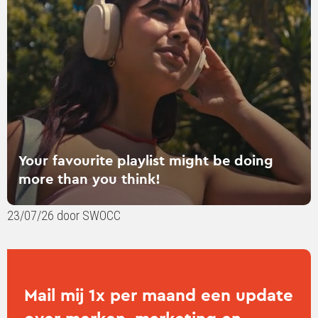
might
be
doing
more
than
you
think!
Your favourite playlist might be doing
more than you think!
23/07/26 door SWOCC
Mail mij 1x per maand een update