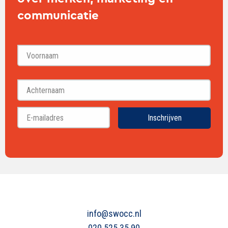
communicatie
Voornaam
Achternaam
Inschrijven
info@swocc.nl
020 525 35 90