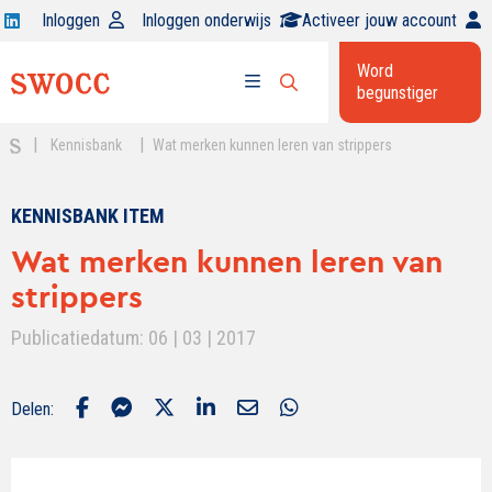
Open
Inloggen
Inloggen onderwijs
Activeer jouw account
Swocc
Word
op
begunstiger
Open
linkedin
Open
zoekbalk
menu
|
|
Kennisbank
Wat merken kunnen leren van strippers
KENNISBANK ITEM
Wat merken kunnen leren van
strippers
Publicatiedatum: 06 | 03 | 2017
Delen: