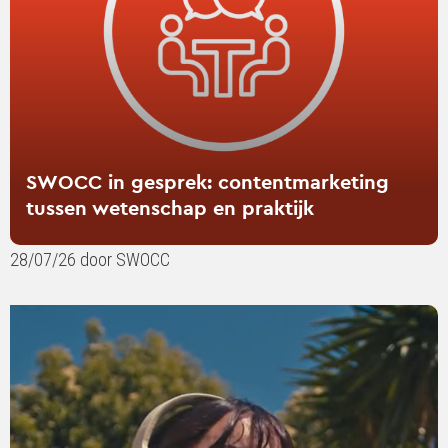
wetenschap
en
praktijk
SWOCC in gesprek: contentmarketing
tussen wetenschap en praktijk
28/07/26 door SWOCC
Lees
verder
over
Your
favourite
playlist