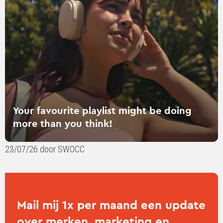
might
be
doing
more
than
you
think!
Your favourite playlist might be doing
more than you think!
23/07/26 door SWOCC
Mail mij 1x per maand een update
over merken, marketing en