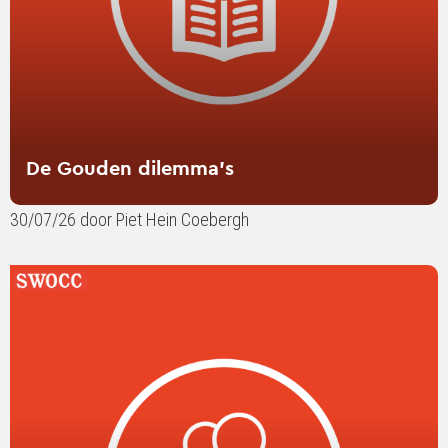
De Gouden dilemma’s
30/07/26 door Piet Hein Coebergh
Lees
verder
over
SWOCC
in
gesprek:
contentmarketing
tussen