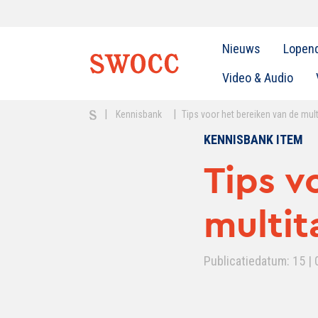
Nieuws
Lopen
Video & Audio
|
|
Kennisbank
Tips voor het bereiken van de mu
KENNISBANK ITEM
Tips v
multi
Publicatiedatum: 15 | 