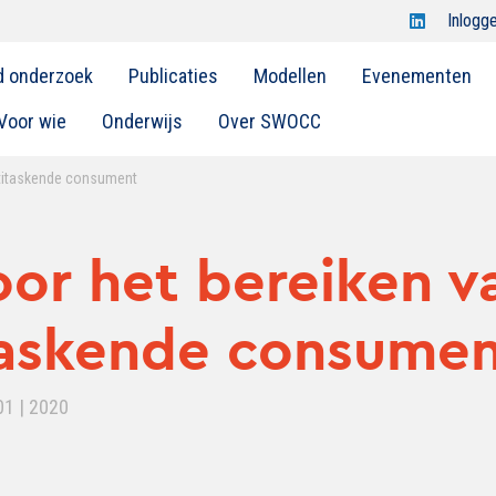
Open
Inlogg
Swocc
d onderzoek
Publicaties
Modellen
Evenementen
op
linkedin
Voor wie
Onderwijs
Over SWOCC
ltitaskende consument
oor het bereiken v
taskende consume
01 | 2020