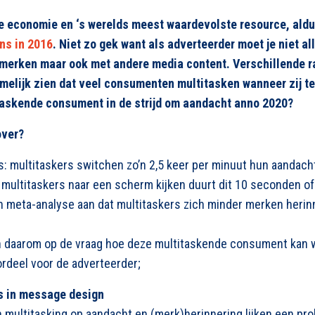
e economie en ‘s werelds meest waardevolste resource, ald
ns in 2016
. Niet zo gek want als adverteerder moet je niet a
merken maar ook met andere media content. Verschillende r
elijk zien dat veel consumenten multitasken wanneer zij te
taskende consument in de strijd om aandacht anno 2020?
over?
s: multitaskers switchen zo’n 2,5 keer per minuut hun aandac
at multitaskers naar een scherm kijken duurt dit 10 seconden of
n meta-analyse aan dat multitaskers zich minder merken herin
ch daarom op de vraag hoe deze multitaskende consument kan
rdeel voor de adverteerder;
ps in message design
n multitasking op aandacht en (merk)herinnering lijken een p