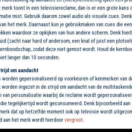
t merk toont in een televisiereclame, dan is er een grote kans
atie mist. Gebruik daarom zowel audio als visuele cues. Denk 
van het merk. Daarnaast kun je gebruikmaken van cues die een
ken waardoor ze opkijken van hun andere scherm. Denk hierbi
uid (zacht naar hard of andersom, een knal of juist een plotseli
 kernboodschap, zodat deze niet gemist wordt. Houd de kernb
 niet langer dan 10 seconden.
strijd om aandacht
 worden gepersonaliseerd op voorkeuren of kenmerken van 
k worden ingezet in de strijd om aandacht van de multitaske
m van personalisatie waarbij de reclame wordt gepersonalisee
die tegelijkertijd wordt geconsumeerd. Denk bijvoorbeeld aan
erk dat op hetzelfde moment ook op televisie wordt uitgezon
d aan het merk wordt hierdoor
vergroot
.