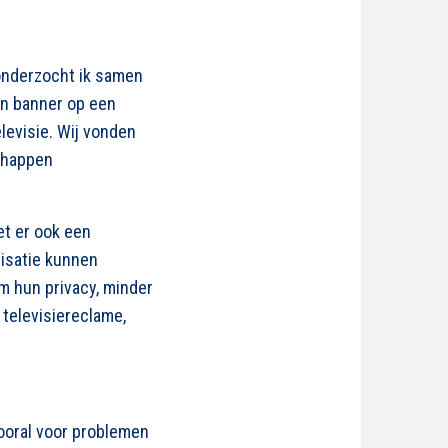
 onderzocht ik samen
en banner op een
elevisie. Wij vonden
chappen
et er ook een
isatie kunnen
m hun privacy, minder
televisiereclame,
ooral voor problemen