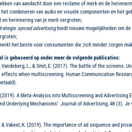
rekken van aandacht door een reclame of merk en de herinneri
s het combineren van audio en visuele componenten en het g
 en herinnering van je merk vergroten;
trategie
synced advertising
biedt nieuwe mogelijkheden om de 
rgroten;
erkt het beste voor consumenten die zich minder zorgen mak
el is gebaseerd op onder meer de volgende publicaties:
., Vandeberg, L., & Smit, E. (2017). The battle of the screens. U
y effects when multiscreening. Human Communication Research
etaald).
. (2019). A Meta-Analysis into Multiscreening and Advertising 
nd Underlying Mechanisms’. Journal of Advertising, 48 (3). Je v
H., & Vakeel, K. (2019). The importance of ad sequence and priv