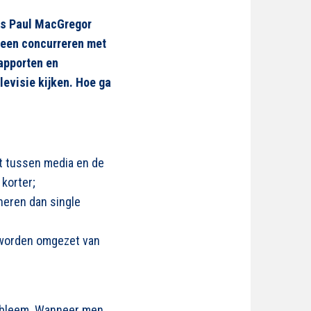
us Paul MacGregor
lleen concurreren met
apporten en
levisie kijken. Hoe ga
ht tussen media en de
 korter;
neren dan single
 worden omgezet van
robleem. Wanneer men