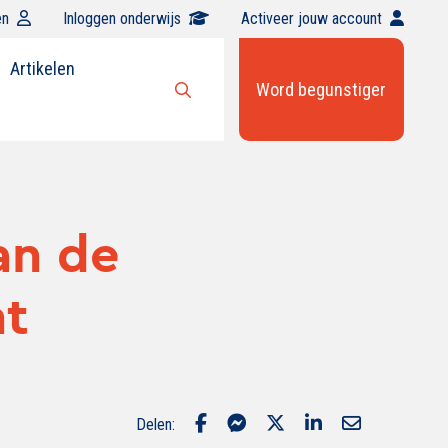
en
Inloggen onderwijs
Activeer jouw account
Artikelen
Word begunstiger
Open
zoekbalk
an de
nt
Delen: