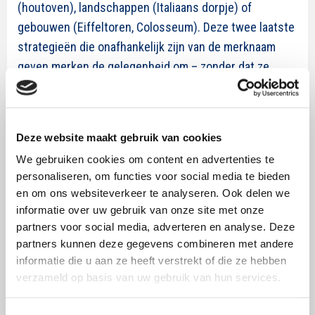
(houtoven), landschappen (Italiaans dorpje) of
gebouwen (Eiffeltoren, Colosseum). Deze twee laatste
strategieën die onafhankelijk zijn van de merknaam
geven merken de gelegenheid om – zonder dat ze
claimen uit bijvoorbeeld Italië te komen – toch te
profiteren van dat land van oorsprong.
Kies je land
Deze website maakt gebruik van cookies
Voor merken is het verstandig om een geschikt land
We gebruiken cookies om content en advertenties te
van oorsprong te suggereren als communiceren over
personaliseren, om functies voor social media te bieden
en om ons websiteverkeer te analyseren. Ook delen we
hun herkomst niet (per definitie) een positief effect
informatie over uw gebruik van onze site met onze
heeft. Onderzoek laat zien dat het inzetten van een
partners voor social media, adverteren en analyse. Deze
vreemde taal in reclame dezelfde effecten kan hebben
partners kunnen deze gegevens combineren met andere
als wanneer een gunstig land van oorsprong expliciet
informatie die u aan ze heeft verstrekt of die ze hebben
wordt genoemd. Daarnaast is een slimme in de praktijk
verzameld op basis van uw gebruik van hun services.
bewezen tactiek het inzetten van symbolen en
landschappen. Zo is Bertolli momenteel eigendom van