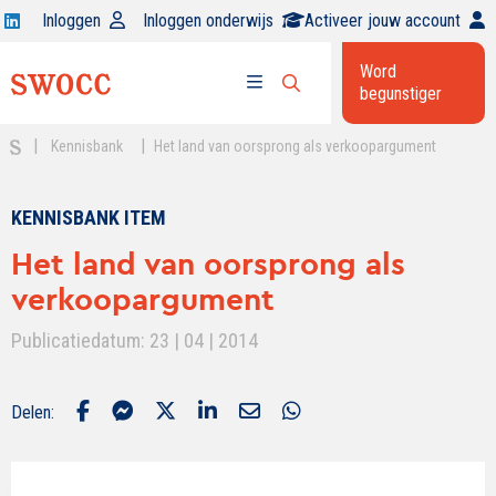
Open
Inloggen
Inloggen onderwijs
Activeer jouw account
Swocc
Word
op
begunstiger
Open
linkedin
Open
zoekbalk
menu
|
|
Kennisbank
Het land van oorsprong als verkoopargument
KENNISBANK ITEM
Het land van oorsprong als
verkoopargument
Publicatiedatum: 23 | 04 | 2014
Delen: