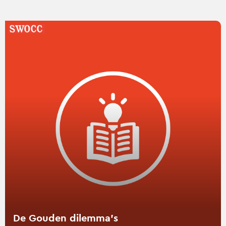
Lees
verder
over
De
Gouden
dilemma’s
De Gouden dilemma’s