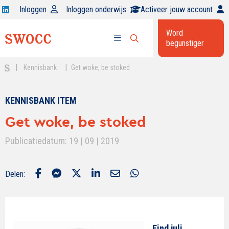
Open
Inloggen
Inloggen onderwijs
Activeer jouw account
Swocc
Word
op
begunstiger
Open
linkedin
Open
zoekbalk
menu
|
|
Kennisbank
Get woke, be stoked
KENNISBANK ITEM
Get woke, be stoked
Publicatiedatum: 19 | 09 | 2019
Delen:
Eind juli