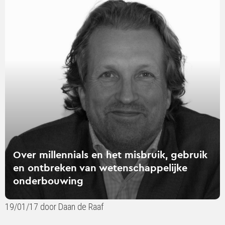
verder
over
Over
millennials
en
het
misbruik,
gebruik
en
ontbreken
van
wetenschappelijke
onderbouwing
Over millennials en het misbruik, gebruik
en ontbreken van wetenschappelijke
onderbouwing
19/01/17 door Daan de Raaf