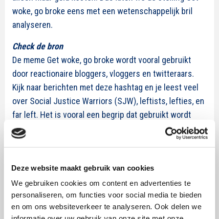
woke, go broke eens met een wetenschappelijk bril
analyseren.
Check de bron
De meme Get woke, go broke wordt vooral gebruikt
door reactionaire bloggers, vloggers en twitteraars.
Kijk naar berichten met deze hashtag en je leest veel
over Social Justice Warriors (SJW), leftists, lefties, en
far left. Het is vooral een begrip dat gebruikt wordt
door mensen die zich verzetten tegen meer diversiteit
in communicatie, films en games. Door reactionaire
mensen, die snel boos worden en boycots opzetten.
Deze website maakt gebruik van cookies
De oorsprong is niet zo positief.
We gebruiken cookies om content en advertenties te
Correlatie is nog geen causaliteit
personaliseren, om functies voor social media te bieden
De claim is nooit goed onderbouwd. De voorbeelden
en om ons websiteverkeer te analyseren. Ook delen we
zijn anekdotisch, de causaliteit ontbreekt en
informatie over uw gebruik van onze site met onze