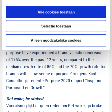
het tegenovergestelde laat zien. De Harvard Business
Review publiceert in de editie van september-oktober
Alle cookies toestaan
dit jaar een artikel waarin het aan de hand van vele
cases betoogt dat het effectief is om purpose centraal
Selectie toestaan
voor je bedrijf te stellen (Put Purpose at the core of
your strategy, Malnight, Buche & Dhanary, 2019). Een
Alleen noodzakelijke cookies
studie van Kantar stelt: “Brands with a high sense of
purpose have experienced a brand valuation increase
of 175% over the past 12 years, compared to the
median growth rate of 86% and the 70% growth rate for
brands with a low sense of purpose” volgens Kantar
Consulting’s recente Purpose 2020 rapport “Inspiring
Purpose-Led Growth”.
Get woke, be stoked
Vooralsnog lijkt er geen reden om Get woke, go broke