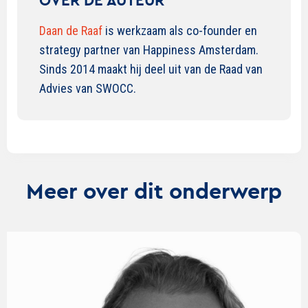
OVER DE AUTEUR
Daan de Raaf
is werkzaam als co-founder en
strategy partner van Happiness Amsterdam.
Sinds 2014 maakt hij deel uit van de Raad van
Advies van SWOCC.
Meer over dit onderwerp
Lees
verder
over
Marketing
is