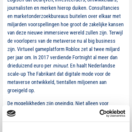
journalisten en merken hierop duiken. Consultancies
en marketonderzoekbureaus buitelen over elkaar met
miljarden voorspellingen hoe groot de zakelijke kansen
van deze nieuwe immersieve wereld zullen zijn. Terwijl
de voorlopers van de metaverse nu al big business
zijn. Virtueel gameplatform Roblox zet al twee miljard
per jaar om. In 2017 verdiende Fortnight al meer dan
drieduizend euro per
minuut.
En haalt Nederlandse
scale-up The Fabrikant dat digitale mode voor de
metaverse ontwikkeld, tientallen miljoenen aan
groeigeld op.
De mogelijkheden zijn oneindig. Niet alleen voor
gaming, mode en entertainment, maar ook voor b2b,
cultuur en onderwijs. Waarom nog een mba-programma
volgen aan Harvard, terwijl je via VR jezelf teleporteert