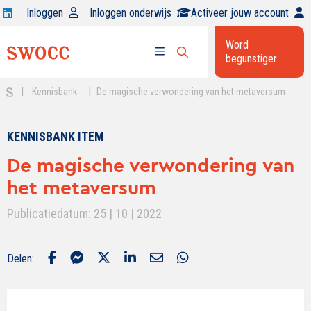
Open
Inloggen
Inloggen onderwijs
Activeer jouw account
Swocc
Word
op
begunstiger
Open
linkedin
Open
zoekbalk
menu
|
|
Kennisbank
De magische verwondering van het metaversum
KENNISBANK ITEM
De magische verwondering van
het metaversum
Publicatiedatum: 25 | 10 | 2022
Delen: