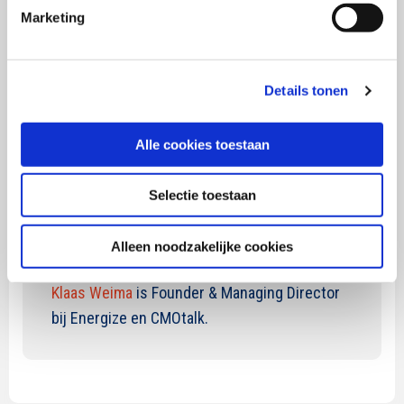
hoor ik wat gemompel. Ja, de technologie en de brillen
Marketing
zijn zeker nog niet uitontwikkeld, maar het gaat enorm
hard. Een boot die je als merkleider niet wilt missen.
Probeer. Ontdek. Leer. Ervaar de magische
Details tonen
verwondering van de metaverse, en oordeel dan of je
marketingkansen ziet die je kunt oppakken. Ik wens je
Alle cookies toestaan
veel magische verwondering.
Selectie toestaan
Alleen noodzakelijke cookies
OVER DE AUTEUR
Klaas Weima
is Founder & Managing Director
bij Energize en CMOtalk.