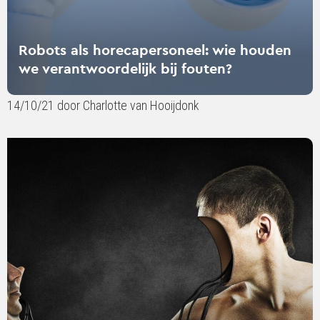
Robots als horecapersoneel: wie houden
we verantwoordelijk bij fouten?
14/10/21 door Charlotte van Hooijdonk
Lees
verder
over
Deepfakes
komen
er
aan:
eerst
zien,
dan
geloven?