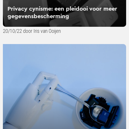
Privacy cynisme: een pleidooi voor meer
gegevensbescherming
20/10/22 door Iris van Ooijen
Lees
verder
over
Robots
als
horecapersoneel:
wie
houden
we
verantwoordelijk
bij
fouten?