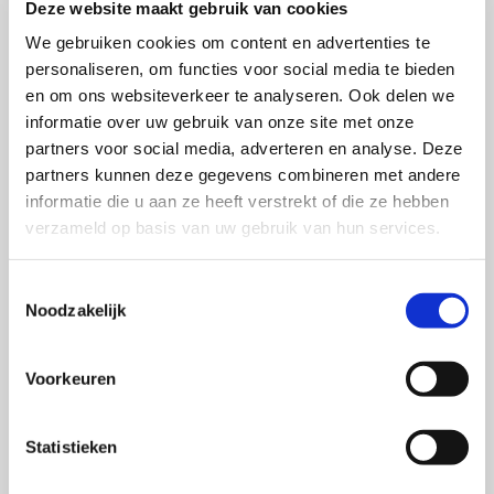
Deze website maakt gebruik van cookies
vanuit huis, naar Cambridge en aansluitend met je
We gebruiken cookies om content en advertenties te
Koreaanse, Amerikaanse en Duitse studenten in je
personaliseren, om functies voor social media te bieden
virtuele workroom aan je paper werkt. Of de Formule 1
en om ons websiteverkeer te analyseren. Ook delen we
volgt, niet vanaf de tribune of Viaplay thuis, maar in VR,
informatie over uw gebruik van onze site met onze
vanuit elk mogelijk gezichtspunt van je favoriete
partners voor social media, adverteren en analyse. Deze
coureur tijdens de race. Of bij een klassiek orkest niet
partners kunnen deze gegevens combineren met andere
naar het orkest kijkt, maar je tussen, naast of boven de
informatie die u aan ze heeft verstrekt of die ze hebben
verzameld op basis van uw gebruik van hun services.
orkestleden op het podium begeeft en onderdeel
wordt van de symfonie.
Toestemmingsselectie
Marketing is een katalysator van innovatie. Toch merk
Noodzakelijk
ik dat regelmatig marketeers a priori zeer kritisch zijn
over de metaverse en deze
rücksichtslos
afserveren.
Voorkeuren
“Dat wordt toch niets.” Of: “Veel te duur en
onpraktisch.” Als ik dan vraag of ze zelf de moeite
Statistieken
hebben genomen om erin te duiken en het te ervaren,