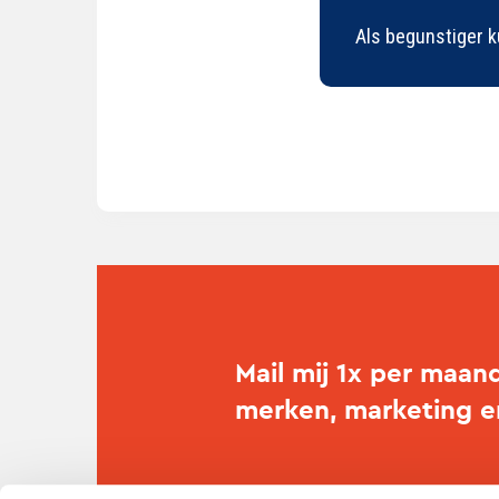
Als begunstiger k
Mail mij 1x per maan
merken, marketing 