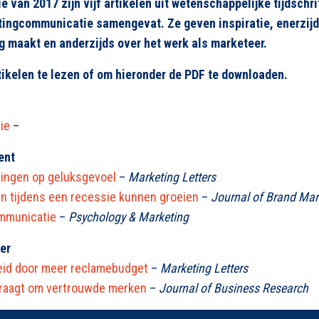
e van 2017 zijn vijf artikelen uit wetenschappelijke tijdschr
ingcommunicatie samengevat. Ze geven inspiratie, enerzijd
 maakt en anderzijds over het werk als marketeer.
tikelen te lezen of om hieronder de PDF te downloaden.
ie
–
ent
ringen op geluksgevoel
–
Marketing Letters
 tijdens een recessie kunnen groeien
–
Journal of Brand Ma
mmunicatie
–
Psychology & Marketing
er
eid door meer reclamebudget
–
Marketing Letters
 vraagt om vertrouwde merken
–
Journal of Business Research