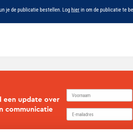
un je de publicatie bestellen. Log
hier
in om de publicatie te be
d een update over
en communicatie
Voornaam