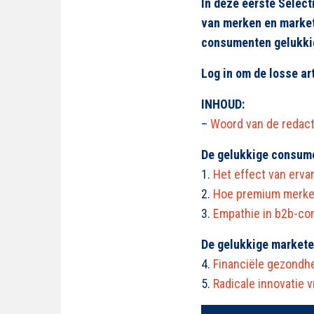
In deze eerste Selecti
van merken en market
consumenten gelukkig
Log in om de losse ar
INHOUD:
–
Woord van de redact
De gelukkige consum
1.
Het effect van erva
2.
Hoe premium merken
3.
Empathie in b2b-co
De gelukkige markete
4.
Financiële gezondh
5.
Radicale innovatie