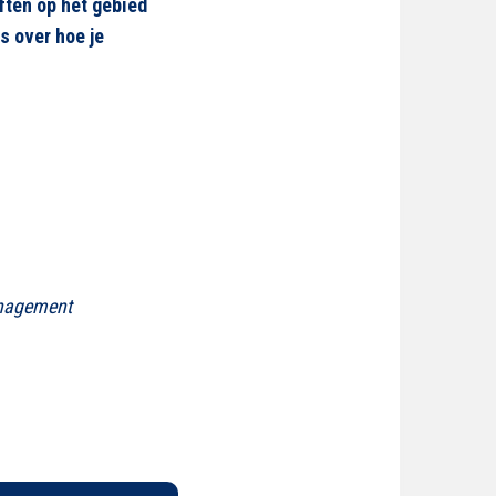
iften op het gebied
s over hoe je
nagement