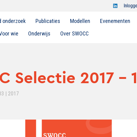
Open
Inlogg
Swocc
d onderzoek
Publicaties
Modellen
Evenementen
op
linkedin
Voor wie
Onderwijs
Over SWOCC
Selectie 2017 - 
03 | 2017