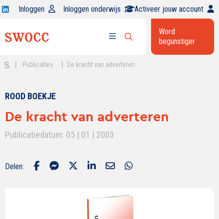
Open
Inloggen
Inloggen onderwijs
Activeer jouw account
Swocc
Word
op
begunstiger
Open
linkedin
Open
zoekbalk
menu
|
|
Publicaties
De kracht van adverteren
ROOD BOEKJE
De kracht van adverteren
Publicatiedatum: 05 | 01 | 2003
Delen: