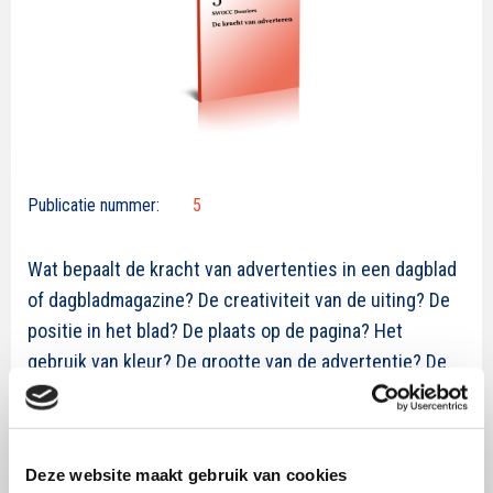
Publicatie nummer:
5
Wat bepaalt de kracht van advertenties in een dagblad
of dagbladmagazine? De creativiteit van de uiting? De
positie in het blad? De plaats op de pagina? Het
gebruik van kleur? De grootte van de advertentie? De
wijze waarop de adverteerder de consument probeert
te overtuigen?
Deze vragen worden in dit vijfde SWOCC-dossier
Deze website maakt gebruik van cookies