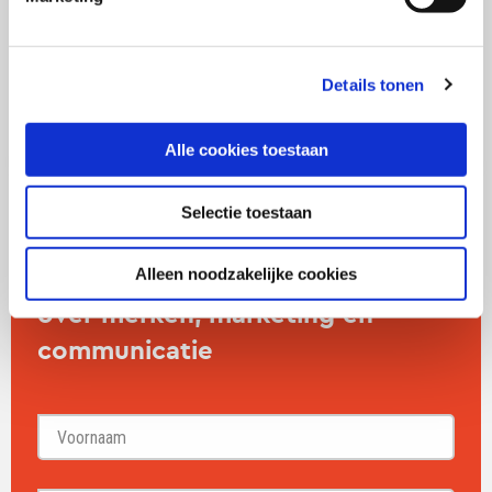
bestellen.
Details tonen
Alle cookies toestaan
Selectie toestaan
Mail mij 1x per maand een update
Alleen noodzakelijke cookies
over merken, marketing en
communicatie
Voornaam