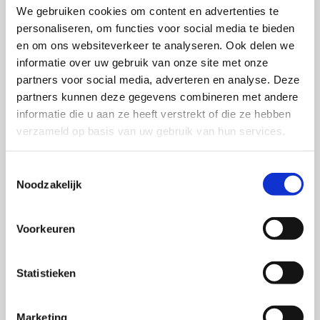
beantwoord aan de hand van de analyse van de
We gebruiken cookies om content en advertenties te
gegevens van het Reclame Reactie Onderzoek (RRO)
personaliseren, om functies voor social media te bieden
van PCM Landelijke Dagbladen. Uit de resultaten blijkt
en om ons websiteverkeer te analyseren. Ook delen we
informatie over uw gebruik van onze site met onze
onder andere dat advertenties in latere katernen (dus
partners voor social media, adverteren en analyse. Deze
achterin de krant) een lager bereik hebben dan de
partners kunnen deze gegevens combineren met andere
advertenties die voorin de krant staan. Ook hebben
informatie die u aan ze heeft verstrekt of die ze hebben
advertenties in dunnere dagbladen een hoger bereik
verzameld op basis van uw gebruik van hun services.
dan in dikkere. Alle lay-out kenmerken die zijn
onderzocht blijken invloed te hebben.
Toestemmingsselectie
Noodzakelijk
Wil je meer lezen over de kracht van advertenties,
bestel dan hieronder het rapport. Nog geen
Voorkeuren
begunstiger? Klik
hier
voor de mogelijkheden.
Statistieken
Als begunstiger kun je de publicatie
bestellen. Log
hier
in om de publicatie te
Marketing