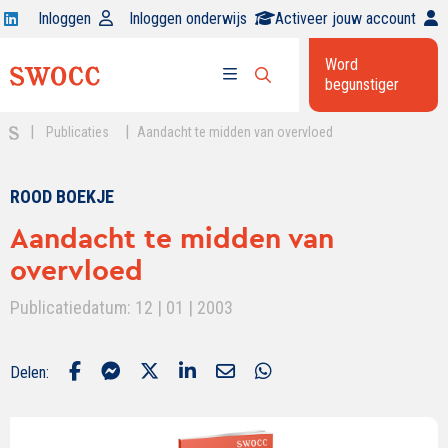
Open
Inloggen
Inloggen onderwijs
Activeer jouw account
Swocc
Word
op
begunstiger
Open
linkedin
Open
zoekbalk
menu
|
|
Publicaties
Aandacht te midden van overvloed
ROOD BOEKJE
Aandacht te midden van
overvloed
Publicatiedatum: 12 | 01 | 2003
Delen: