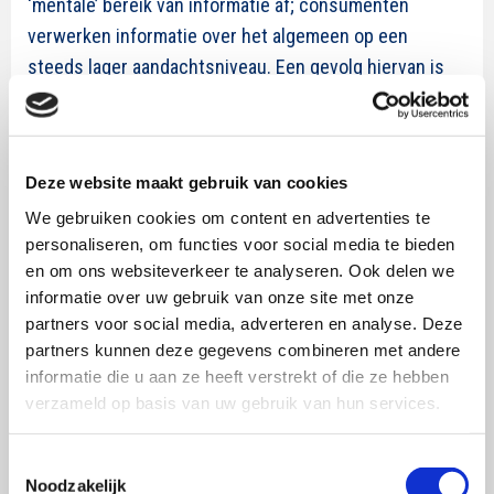
‘mentale’ bereik van informatie af; consumenten
verwerken informatie over het algemeen op een
steeds lager aandachtsniveau. Een gevolg hiervan is
dat reclame-uitingen niet meer zo goed in het
geheugen van de mens worden opgeslagen als
vroeger. Dit komt tot uitdrukking in de afnemende
Deze website maakt gebruik van cookies
reclamescores die in deze publicatie worden
We gebruiken cookies om content en advertenties te
geschetst. Deze ontwikkelingen hebben grote
personaliseren, om functies voor social media te bieden
consequenties voor de werking van reclame, waardoor
en om ons websiteverkeer te analyseren. Ook delen we
een aangepast reclamebeleid steeds noodzakelijker
informatie over uw gebruik van onze site met onze
wordt.
partners voor social media, adverteren en analyse. Deze
partners kunnen deze gegevens combineren met andere
Communicatiewetenschappers blijken kritisch over de
informatie die u aan ze heeft verstrekt of die ze hebben
manier waarop reclame wordt vormgegeven en
verzameld op basis van uw gebruik van hun services.
gecommuniceerd en zijn bezorgd over de dalende
reclame-effectiviteit. De wetenschappers zijn van
Toestemmingsselectie
mening dat in het huidige reclameklimaat, dat wordt
Noodzakelijk