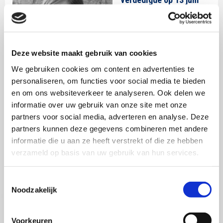
2018 aan de Universiteit
van Amsterdam haar
proefschrift getiteld
Deze website maakt gebruik van cookies
‘Privacy Exposed:
Consumer Responses to
We gebruiken cookies om content en advertenties te
personaliseren, om functies voor social media te bieden
Data Collection and
en om ons websiteverkeer te analyseren. Ook delen we
Usage Practices of Mobile Apps’.
informatie over uw gebruik van onze site met onze
partners voor social media, adverteren en analyse. Deze
Verena werkt nu als Project Officer voor het EU-
partners kunnen deze gegevens combineren met andere
initiatief klicksafe.de, dat deel uitmaakt van het
informatie die u aan ze heeft verstrekt of die ze hebben
Safer Internet Centre Duitsland.
verzameld op basis van uw gebruik van hun services.
Toestemmingsselectie
Noodzakelijk
Voorkeuren