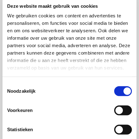
SAN ABC accenten. Hij hoopt binnenkort zijn PhD te
Deze website maakt gebruik van cookies
behalen op het gebied van consumentenpsychologie
We gebruiken cookies om content en advertenties te
met het onderwerp hoe menselijke waarden het
personaliseren, om functies voor social media te bieden
consumentengedrag beïnvloeden. Zijn publicaties
en om ons websiteverkeer te analyseren. Ook delen we
daarover zijn te vinden in de Journal of Consumer
informatie over uw gebruik van onze site met onze
Behaviour en Journal of Brand Management. Hij won
partners voor social media, adverteren en analyse. Deze
samen met Daan Muntinga een best paper award op
partners kunnen deze gegevens combineren met andere
informatie die u aan ze heeft verstrekt of die ze hebben
de 5th International Consumer Brand Relations
verzameld op basis van uw gebruik van hun services.
Conference, Porto, Portugal op het gebied van de rol
van warmte en competentie in verschillende
Toestemmingsselectie
productcategorieën. Ronald blogt geregeld op
Noodzakelijk
Marketingfacts en dan met name de laatste tijd over
hoe duurzamer consumentengedrag te bevorderen is.
Voorkeuren
Statistieken