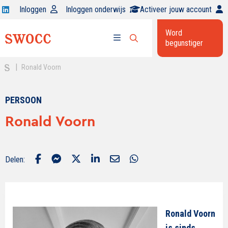
Open
Inloggen
Inloggen onderwijs
Activeer jouw account
Swocc
Word
op
begunstiger
Open
linkedin
Open
zoekbalk
menu
|
Ronald Voorn
PERSOON
Ronald Voorn
Delen:
Ronald Voorn
is sinds