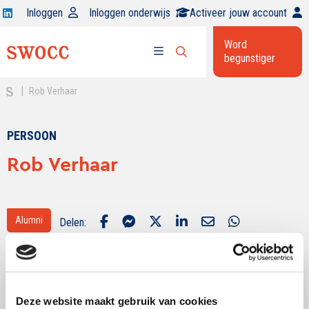
Open
Inloggen
Inloggen onderwijs
Activeer jouw account
Swocc
Word
op
begunstiger
Open
linkedin
Open
zoekbalk
menu
|
Rob Verhaar
PERSOON
Rob Verhaar
Alumni
Delen:
Deze website maakt gebruik van cookies
Rob Verhaar heeft zich vanuit zijn functie bij ING