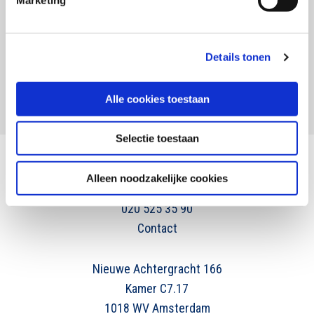
Marketing
Voornaam
Achternaam
Inschrijven
Details tonen
Alle cookies toestaan
Selectie toestaan
Alleen noodzakelijke cookies
info@swocc.nl
020 525 35 90
Contact
Nieuwe Achtergracht 166
Kamer C7.17
1018 WV Amsterdam