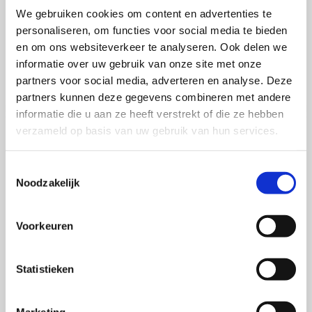
jarenlang actief ingezet als voorzitter van de Raad van
We gebruiken cookies om content en advertenties te
personaliseren, om functies voor social media te bieden
Advies van SWOCC. Nadat hij in 2005 met pensioen
en om ons websiteverkeer te analyseren. Ook delen we
ging, bleef hij nog enige tijd in die hoedanigheid
informatie over uw gebruik van onze site met onze
betrokken bij de stichting.
partners voor social media, adverteren en analyse. Deze
partners kunnen deze gegevens combineren met andere
informatie die u aan ze heeft verstrekt of die ze hebben
verzameld op basis van uw gebruik van hun services.
Toestemmingsselectie
Mail mij 1x per maand een update
Noodzakelijk
over merken, marketing en
communicatie
Voorkeuren
Statistieken