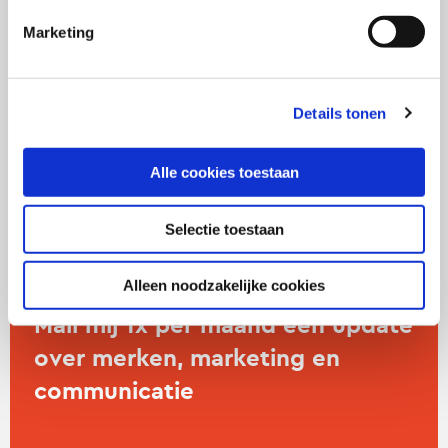
Neem contact op met Jolan
Marketing
Urkens
linkedin
twitter
Details tonen
j.urkens@uva.nl
Alle cookies toestaan
Selectie toestaan
Alleen noodzakelijke cookies
Mail mij 1x per maand een update
over merken, marketing en
communicatie