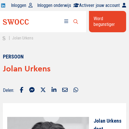
Open
Inloggen
Inloggen onderwijs
Activeer jouw account
Swocc
Word
op
begunstiger
Open
linkedin
Open
zoekbalk
menu
|
Jolan Urkens
PERSOON
Jolan Urkens
Delen:
Jolan Urkens
doet