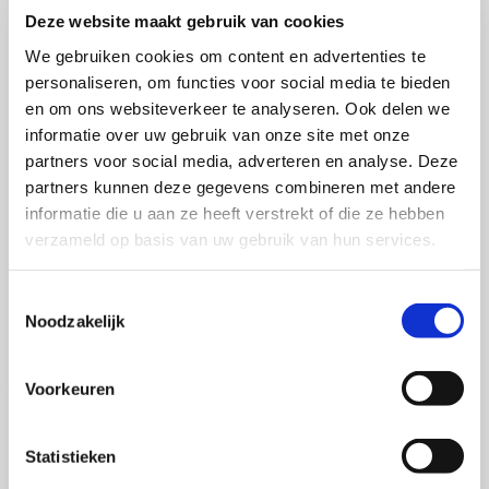
aan de onderzoeksgroep Communication,
Deze website maakt gebruik van cookies
Organizations, and Society (COS, ASCoR, UvA). Zijn
We gebruiken cookies om content en advertenties te
promotieonderzoek richt zich op de wisselwerking
personaliseren, om functies voor social media te bieden
en om ons websiteverkeer te analyseren. Ook delen we
tussen misinformatie en vertrouwen in organisaties.
informatie over uw gebruik van onze site met onze
Meer specifiek gaat hij na hoe misinformatie
partners voor social media, adverteren en analyse. Deze
vertrouwen in organisaties beïnvloedt, maar ook hoe
partners kunnen deze gegevens combineren met andere
(een gebrek aan) vertrouwen misinformatie al dan niet
informatie die u aan ze heeft verstrekt of die ze hebben
aantrekkelijker en moeilijker te corrigeren maakt. Hij
verzameld op basis van uw gebruik van hun services.
heeft een brede interesse in publieke opvattingen (en
misvattingen) over bedrijven, wetenschap, media en
Toestemmingsselectie
Noodzakelijk
politiek.
Voorkeuren
Statistieken