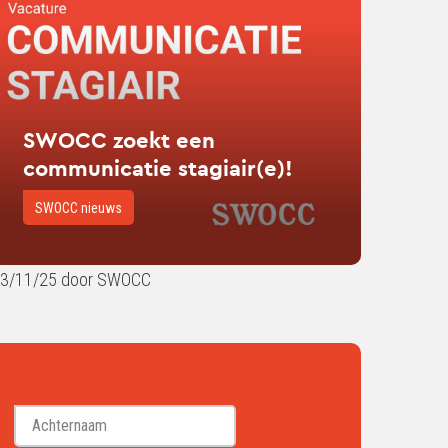
kt
municatie
iair(e)!
SWOCC zoekt een
communicatie stagiair(e)!
SWOCC nieuws
3/11/25 door SWOCC