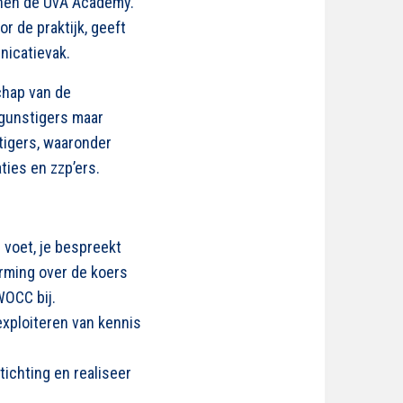
nnen de UvA Academy.
r de praktijk, geeft
icatievak.
chap van de
egunstigers maar
tigers, waaronder
ties en zzp’ers.
 voet, je bespreekt
rming over de koers
WOCC bij.
exploiteren van kennis
ichting en realiseer