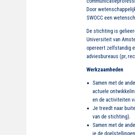
communicatieprofessi
Door wetenschappelijk 
SWOCC een wetenschap
De stichting is gelie
Universiteit van Amst
opereert zelfstandig 
adviesbureaus (pr, rec
Werkzaamheden
Samen met de andere
actuele ontwikkeli
en de activiteiten
Je treedt naar bui
van de stichting).
Samen met de andere
je de doelstellingen