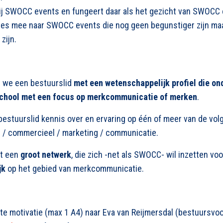
ij SWOCC events en fungeert daar als het gezicht van SWOCC 
es mee naar SWOCC events die nog geen begunstiger zijn maar
zijn.
 we een bestuurslid
met een wetenschappelijk profiel die o
school met een focus op merkcommunicatie of merken
.
 bestuurslid kennis over en ervaring op één of meer van de vo
el / commercieel / marketing / communicatie.
t een
groot netwerk
, die zich -net als SWOCC- wil inzetten voo
jk
op het gebied van merkcommunicatie.
te motivatie (max 1 A4) naar Eva van Reijmersdal (bestuursvoo