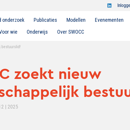
Open
Inlogg
Swocc
d onderzoek
Publicaties
Modellen
Evenementen
op
linkedin
Voor wie
Onderwijs
Over SWOCC
bestuurslid!
 zoekt nieuw
chappelijk bestuu
12 | 2025