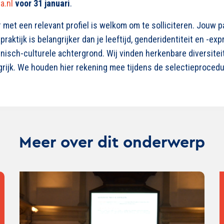
a.nl
voor 31 januari
.
met een relevant profiel is welkom om te solliciteren. Jouw p
aktijk is belangrijker dan je leeftijd, genderidentiteit en -exp
etnisch-culturele achtergrond. Wij vinden herkenbare diversitei
grijk. We houden hier rekening mee tijdens de selectieprocedu
Meer over dit onderwerp
Lees
Lee
verder
ver
over
ove
Voorjaarssymposium
SW