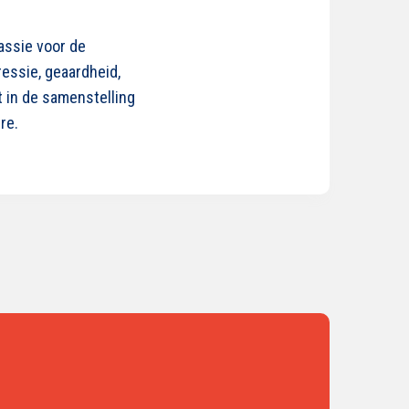
assie voor de
ressie, geaardheid,
t in de samenstelling
re.
s
der
r
OCC