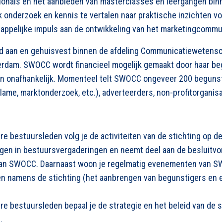
onals en het aanbieden van masterclasses en leergangen bi
onderzoek en kennis te vertalen naar praktische inzichten voo
pelijke impuls aan de ontwikkeling van het marketingcommun
erd aan en gehuisvest binnen de afdeling Communicatiewetens
erdam. SWOCC wordt financieel mogelijk gemaakt door haar b
en onafhankelijk. Momenteel telt SWOCC ongeveer 200 beguns
lame, marktonderzoek, etc.), adverteerders, non-profitorganisa
 bestuursleden volg je de activiteiten van de stichting op de
ngen in bestuursvergaderingen en neemt deel aan de besluitvo
 van SWOCC. Daarnaast woon je regelmatig evenementen van S
ten namens de stichting (het aanbrengen van begunstigers en 
 bestuursleden bepaal je de strategie en het beleid van de st
.