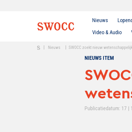
Nieuws
Lopen
Video & Audio
|
|
Nieuws
SWOCC zoekt nieuw wetenschappelijk 
NIEUWS ITEM
SWOCC
wetens
Publicatiedatum: 17 | 