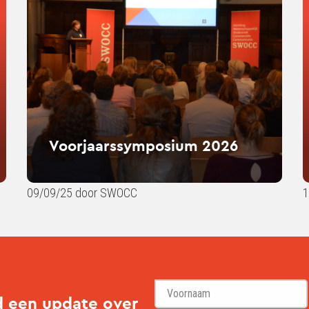
2026
zoe
een
com
stag
Voorjaarssymposium 2026
09/09/25 door SWOCC
1
d een update over