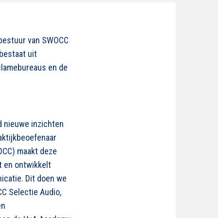
t bestuur van SWOCC
bestaat uit
eclamebureaus en de
d nieuwe inzichten
aktijkbeoefenaar
OCC) maakt deze
t en ontwikkelt
catie. Dit doen we
C Selectie Audio,
en