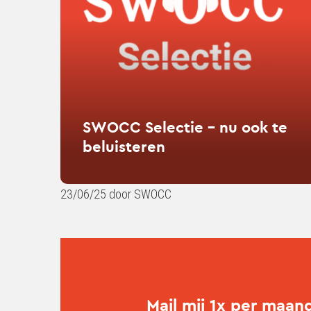
Selectie
–
nu
ook
te
beluisteren
SWOCC Selectie – nu ook te
beluisteren
23/06/25 door SWOCC
Mail mij 1x per maan