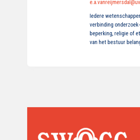
e.a.vanreijmersdal@uv
Iedere wetenschapper 
verbinding onderzoek-pr
beperking, religie of 
van het bestuur belan
Lees
verder
over
SWOCC