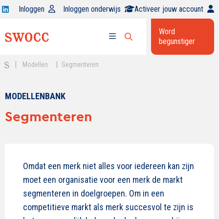
Open
Inloggen
Inloggen onderwijs
Activeer jouw account
Swocc
Word
op
begunstiger
Open
linkedin
Open
zoekbalk
menu
|
|
Modellen
Segmenteren
MODELLENBANK
Segmenteren
Omdat een merk niet alles voor iedereen kan zijn
moet een organisatie voor een merk de markt
segmenteren in doelgroepen. Om in een
competitieve markt als merk succesvol te zijn is