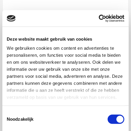
Waardensegmenten In
Nederland, Couvret & Reuling,
TNS Nipo (2001)
Deze website maakt gebruik van cookies
Uitdaging: Welke waardensegmenten zijn er in Nederland?
We gebruiken cookies om content en advertenties te
personaliseren, om functies voor social media te bieden
en om ons websiteverkeer te analyseren. Ook delen we
informatie over uw gebruik van onze site met onze
partners voor social media, adverteren en analyse. Deze
partners kunnen deze gegevens combineren met andere
Mentality, Motivaction (1997)
informatie die u aan ze heeft verstrekt of die ze hebben
verzameld op basis van uw gebruik van hun services.
Uitdaging: Welke typen consumenten-milieus zijn er in
Toestemmingsselectie
Noodzakelijk
Nederland?