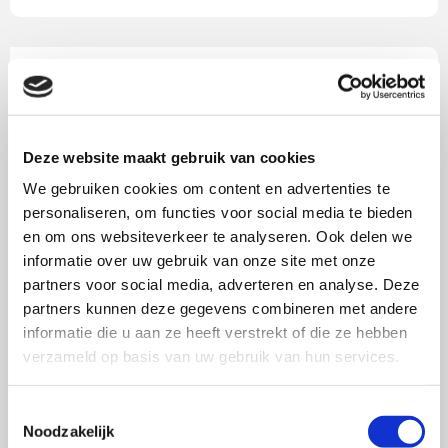
Affect-Infusie-Model (AIM),
Forgas (1995)
Deze website maakt gebruik van cookies
Uitdaging: Hoe beïnvloeden gemoedstoestanden en
We gebruiken cookies om content en advertenties te
emoties de beoordelingen van consumenten?
personaliseren, om functies voor social media te bieden
en om ons websiteverkeer te analyseren. Ook delen we
informatie over uw gebruik van onze site met onze
partners voor social media, adverteren en analyse. Deze
partners kunnen deze gegevens combineren met andere
informatie die u aan ze heeft verstrekt of die ze hebben
Kennis-van-overtuiging,
verzameld op basis van uw gebruik van hun services.
Friestad & Wright (1994)
Toestemmingsselectie
Uitdaging: Hoe werkt kennis over beïnvloeding door op
Noodzakelijk