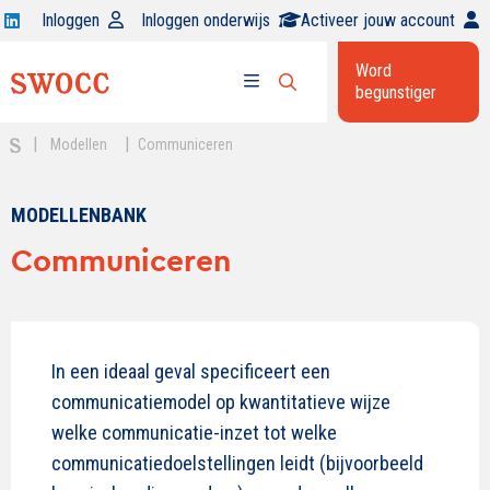
Open
Inloggen
Inloggen onderwijs
Activeer jouw account
Swocc
Word
op
begunstiger
Open
linkedin
Open
zoekbalk
menu
|
|
Modellen
Communiceren
MODELLENBANK
Communiceren
In een ideaal geval specificeert een
communicatiemodel op kwantitatieve wijze
welke communicatie-inzet tot welke
communicatiedoelstellingen leidt (bijvoorbeeld