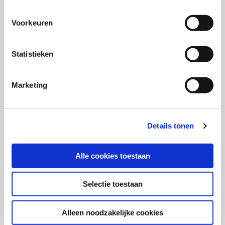
het effect van overredingspogingen?
Voorkeuren
Statistieken
ELM, Petty & Cacioppo (1986)
Marketing
Uitdaging: Van welke beïnvloedingsroutes kan
Details tonen
communicatie gebruik maken?
Alle cookies toestaan
Selectie toestaan
Theorie van Gepland Gedrag
Alleen noodzakelijke cookies
(TPB), Ajzen (1985)