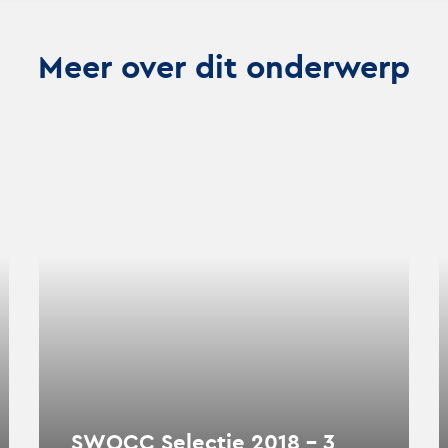
Meer over dit onderwerp
Lees
Lee
verder
ver
over
ove
SWOCC
SW
Selectie
Sel
2018
201
–
–
3
2
SWOCC Selectie 2018 – 3