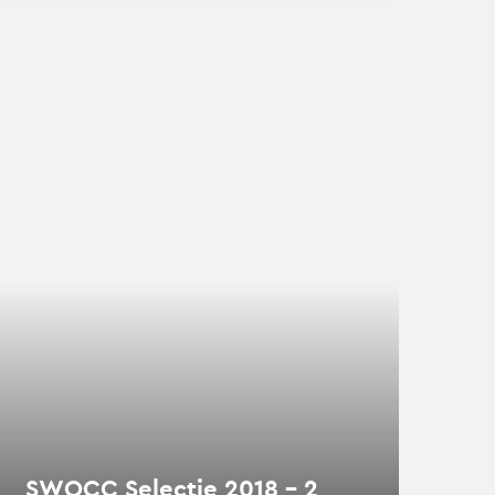
s
der
r
OCC
ectie
8
SWOCC Selectie 2018 – 2