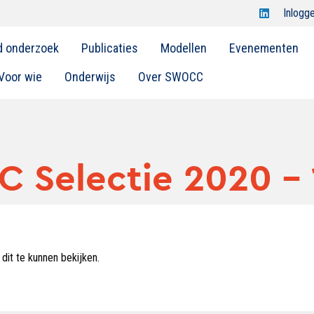
Open
Inlogg
Swocc
d onderzoek
Publicaties
Modellen
Evenementen
op
linkedin
Voor wie
Onderwijs
Over SWOCC
 Selectie 2020 - 
dit te kunnen bekijken.