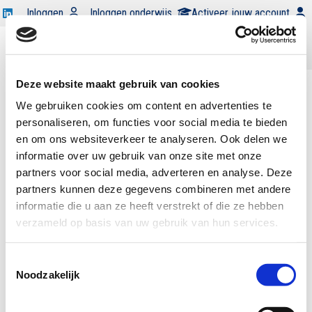
Open
Inloggen
Inloggen onderwijs
Activeer jouw account
Swocc
Word
op
begunstiger
Open
linkedin
Open
zoekbalk
Deze website maakt gebruik van cookies
menu
|
|
Kennisbank
Podcast
We gebruiken cookies om content en advertenties te
personaliseren, om functies voor social media te bieden
info@swocc.nl
en om ons websiteverkeer te analyseren. Ook delen we
020 525 35 90
informatie over uw gebruik van onze site met onze
Contact
partners voor social media, adverteren en analyse. Deze
partners kunnen deze gegevens combineren met andere
Nieuwe Achtergracht 166
informatie die u aan ze heeft verstrekt of die ze hebben
Kamer C7.17
verzameld op basis van uw gebruik van hun services.
1018 WV Amsterdam
Toestemmingsselectie
Noodzakelijk
Veelgestelde vragen
Privacyverklaring