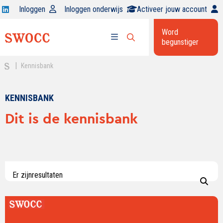
Open
Inloggen
Inloggen onderwijs
Activeer jouw account
Swocc
Word
op
begunstiger
Open
linkedin
Open
zoekbalk
menu
|
Kennisbank
KENNISBANK
Dit is de kennisbank
Er zijn
resultaten
Lees
verder