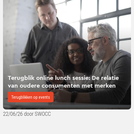
Terugblik
online
lunch
sessie:
De
relatie
van
oudere
consumenten
met
Terugblik online lunch sessie: De relatie
merken
van oudere consumenten met merken
Terugblikken op events
22/06/26 door SWOCC