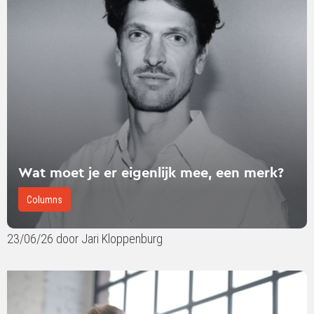
moet
je
er
eigenlijk
mee,
een
merk?
Wat moet je er eigenlijk mee, een merk?
Columns
23/06/26 door Jari Kloppenburg
Lees
verder
over