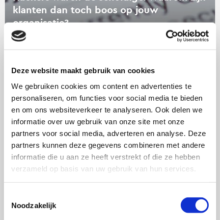
klanten dan toch boos op jouw
op
organisatie?
jouw
organisatie?
Blogs uit de wetenschap
09/07/26 door SWOCC
Deze website maakt gebruik van cookies
We gebruiken cookies om content en advertenties te
Lees
personaliseren, om functies voor social media te bieden
verder
en om ons websiteverkeer te analyseren. Ook delen we
over
informatie over uw gebruik van onze site met onze
Lekker
partners voor social media, adverteren en analyse. Deze
én
partners kunnen deze gegevens combineren met andere
makkelijk:
informatie die u aan ze heeft verstrekt of die ze hebben
waarom
verzameld op basis van uw gebruik van hun services.
je
publiek
Toestemmingsselectie
allebei
Noodzakelijk
verwacht