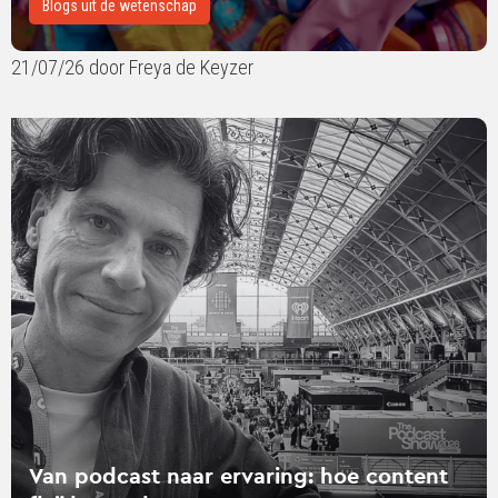
Blogs uit de wetenschap
21/07/26 door Freya de Keyzer
Lees
verder
over
Van
podcast
naar
ervaring:
hoe
content
fluïde
werd
Van podcast naar ervaring: hoe content