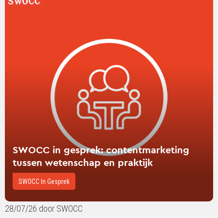
verder
over
SWOCC
in
gesprek:
contentmarketing
tussen
wetenschap
en
praktijk
SWOCC in gesprek: contentmarketing
tussen wetenschap en praktijk
SWOCC In Gesprek
28/07/26 door SWOCC