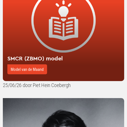
SMCR (ZBMO) model
Model van de Maand
25/06/26 door Piet Hein Coebergh
Lees
verder
over
Wat