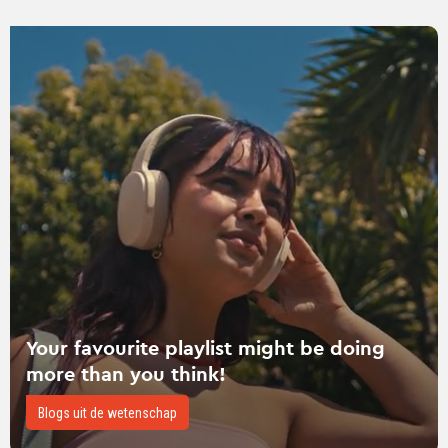
Lees
verder
over
Your
favourite
playlist
might
be
doing
more
than
you
think!
Your favourite playlist might be doing
more than you think!
Blogs uit de wetenschap