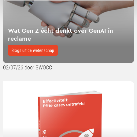
GenAI
in
reclame
Wat Gen Z écht denkt over GenAI in
reclame
Blogs uit de wetenschap
02/07/26 door SWOCC
Lees
verder
over
Effectiviteit:
Effie
cases
ontrafeld