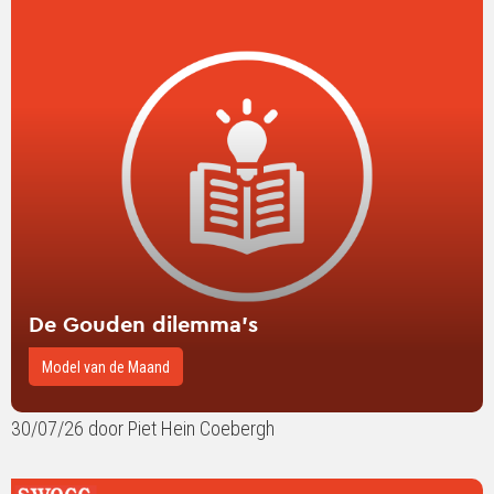
over
De
Gouden
dilemma’s
De Gouden dilemma’s
Model van de Maand
30/07/26 door Piet Hein Coebergh
Lees