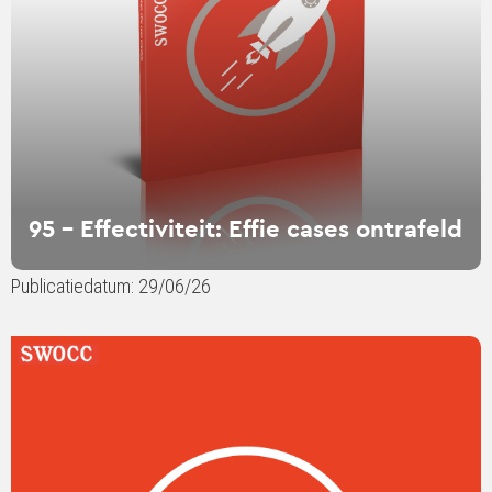
95 - Effectiviteit: Effie cases ontrafeld
Publicatiedatum: 29/06/26
Lees
verder
over
SMCR
(ZBMO)
model