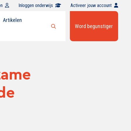
en
Inloggen onderwijs
Activeer jouw account
Artikelen
Word begunstiger
Open
zoekbalk
zame
de