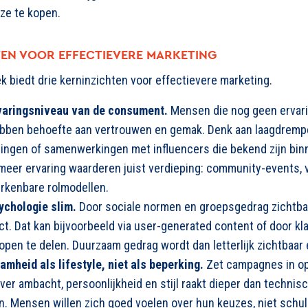
 ze te kopen.
TEN VOOR EFFECTIEVERE MARKETING
 biedt drie kerninzichten voor effectievere marketing.
ervaringsniveau van de consument
.
Mensen die nog geen ervar
ben behoefte aan vertrouwen en gemak. Denk aan laagdrempel
dingen of samenwerkingen met influencers die bekend zijn bin
er ervaring waarderen juist verdieping: community-events, 
rkenbare rolmodellen.
ychologie slim
.
Door sociale normen en groepsgedrag zichtba
t. Dat kan bijvoorbeeld via user-generated content of door k
en te delen. Duurzaam gedrag wordt dan letterlijk zichtbaar 
amheid als lifestyle, niet als beperking
.
Zet campagnes in op 
over ambacht, persoonlijkheid en stijl raakt dieper dan technis
. Mensen willen zich goed voelen over hun keuzes, niet schul