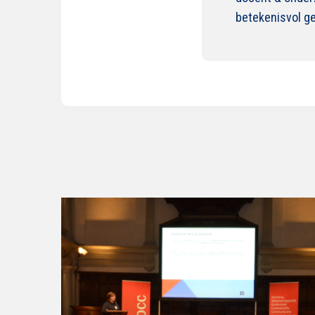
betekenisvol g
Lees
verder
over
Voorjaarssymposium
2026