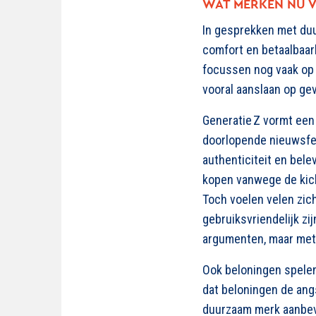
WAT MERKEN NU V
In gesprekken met duu
comfort en betaalbaa
focussen nog vaak op 
vooral aanslaan op gev
Generatie Z vormt ee
doorlopende
nieuwsf
authenticiteit en bel
kopen vanwege de kick 
Toch voelen velen zich
gebruiksvriendelijk zi
argumenten, maar met 
Ook beloningen spelen
dat
b
eloningen de angs
duurzaam merk aanbeve