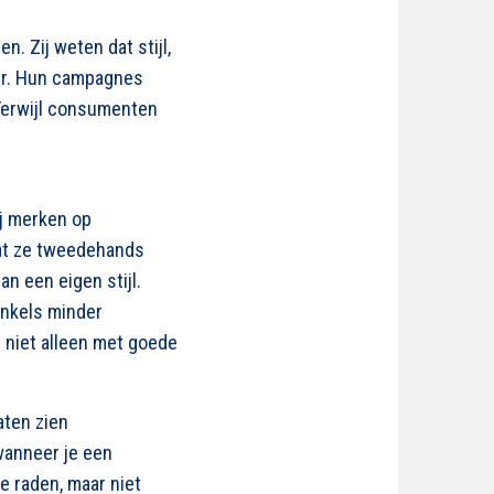
 Zij weten dat stijl,
er. Hun campagnes
 Terwijl consumenten
ij merken op
dat ze tweedehands
n een eigen stijl.
inkels minder
s niet alleen met goede
aten zien
 wanneer je een
e raden, maar niet