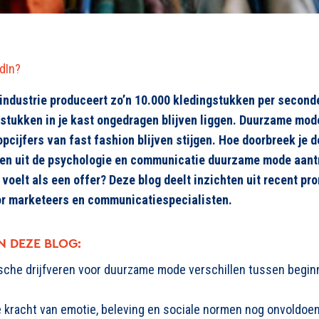
edIn?
-industrie produceert zo’n 10.000 kledingstukken per seconde
stukken in je kast ongedragen blijven liggen. Duurzame mode
opcijfers van
fast
fashion
blijven stijgen. Hoe doorbreek je
d
hten uit de psychologie en communicatie duurzame mode aantr
t
voelt als een offer? Deze blog deelt inzichten uit recent p
or marketeers en communicatiespecialisten.
N DEZE BLOG:
sche drijfveren voor duurzame mode verschillen tussen begin
 kracht van emotie, beleving en sociale normen nog onvoldoe