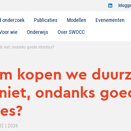
Open
Inlogg
Swocc
d onderzoek
Publicaties
Modellen
Evenementen
op
linkedin
Voor wie
Onderwijs
Over SWOCC
niet, ondanks goede intenties?
m kopen we duur
niet, ondanks goe
ies?
02 | 2026