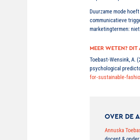
Duurzame mode hoeft n
communicatieve trigger
marketingtermen: niet
MEER WETEN? DIT
Toebast-Wensink, A. (
psychological predict
for-sustainable-fashi
OVER DE 
Annuska Toeba
docent & onderz