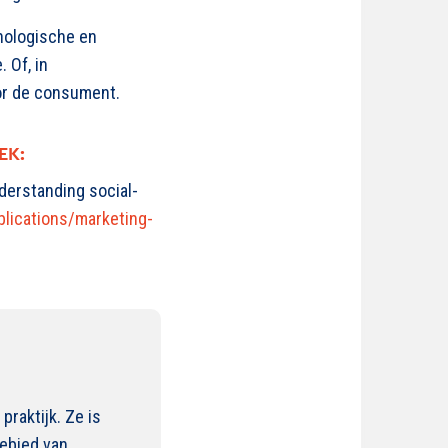
chologische en
 Of, in
or de consument.
EK:
derstanding social-
blications/marketing-
raktijk. Ze is
gebied van