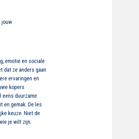
n jouw
, emotie en sociale
et dat ze anders gaan
dere ervaringen en
euwe kopers
al eens duurzame
eit en gemak. De les
jke keuze. Niet de
e je wilt zijn.