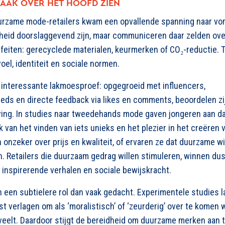
AAK OVER HET HOOFD ZIEN
rzame mode-retailers kwam een opvallende spanning naar voren.
rheid doorslaggevend zijn, maar communiceren daar zelden ov
feiten: gerecyclede materialen, keurmerken of CO₂-reductie.
oel, identiteit en sociale normen.
n interessante lakmoesproef: opgegroeid met
influencers
,
eeds
en directe feedback via
likes
en
comments
, beoordelen z
eving. In studies naar tweedehands mode gaven jongeren aan 
van het vinden van iets unieks en het plezier in het creëren va
 onzeker over prijs en kwaliteit, of ervaren ze dat duurzame w
jn. Retailers die duurzaam gedrag willen stimuleren, winnen du
inspirerende verhalen en sociale bewijskracht.
 een subtielere rol dan vaak gedacht. Experimentele studies l
t verlagen om als ‘moralistisch’ of ‘zeurderig’ over te komen
elt. Daardoor stijgt de bereidheid om duurzame merken aan t