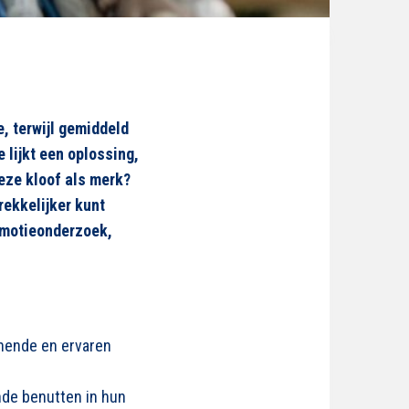
, terwijl gemiddeld
 lijkt
een
oplossing,
e
ze
kloof als merk?
ekkelijker kunt
romotieonderzoek,
nende en ervaren
nde benutten in hun