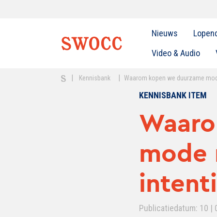
Nieuws
Lopen
Video & Audio
|
|
Kennisbank
Waarom kopen we duurzame mode 
KENNISBANK ITEM
Waaro
mode 
intent
Publicatiedatum: 10 | 