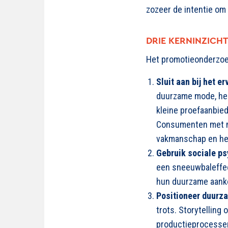
zozeer de intentie om
DRIE
KERN
INZICH
Het promotieonderzoek
Sluit aan bij het 
duurzame mode, heb
kleine proefaanbie
Consumenten met me
vakmanschap en he
Gebruik sociale ps
een sneeuwbaleffec
hun duurzame aankop
Positioneer duurza
trots. Storytelling 
productieprocessen