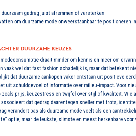
duurzaam gedrag juist afremmen of versterken
vatten om duurzame mode onweerstaanbaar te positioneren i
ACHTER DUURZAME KEUZES
 modeconsumptie draait minder om kennis en meer om ervaring
n vaak wel dat
fast
fashion schadelijk is, maar dat betekent ni
blijkt dat duurzame aankopen vaker ontstaan uit positieve eer
iet uit schuldgevoel of informatie over milieu-impact. Voor ni
s
zoals
prijs, keuzestress en twijfel over stijl of kwaliteit.
Wie 
, associeert dat gedrag
daarentegen
sneller met trots, identit
ag verandert pas als duurzame mode voelt als een aantrekkeli
ste” optie, maar de leukste, slimste en meest herkenbare voor wi