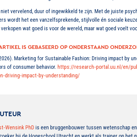
iet vervelend, duur of ingewikkeld te zijn. Met de juiste psy
s wordt het een vanzelfsprekende, stijlvolle én sociale keuze.
 verkopen wat goed is voor de wereld, maar wat goed voelt vo
 ARTIKEL IS GEBASEERD OP ONDERSTAAND ONDERZO
2026). Marketing for Sustainable Fashion: Driving impact by un
ors of consumer behavior.
https://research-portal.uu.nl/en/pu
on-driving-impact-by-understanding/
AUTEUR
st-Wensink PhD
is een bruggenbouwer tussen wetenschap en p
oeker bij de Hogeschool Utrecht en werkt als trainer op het 