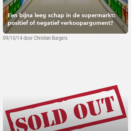
verkoopargument?
Een bijna leeg schap in de supermarkt:
positief of negatief verkoopargument?
09/10/14 door Christian Burgers
Lees
verder
over
Als
het
er
niet
is...