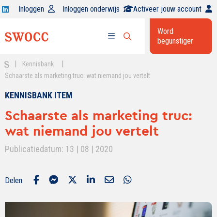
Open
Inloggen
Inloggen onderwijs
Activeer jouw account
Swocc
Word
op
begunstiger
Open
linkedin
Open
zoekbalk
menu
|
|
Kennisbank
Schaarste als marketing truc: wat niemand jou vertelt
KENNISBANK ITEM
Schaarste als marketing truc:
wat niemand jou vertelt
Publicatiedatum: 13 | 08 | 2020
Delen: