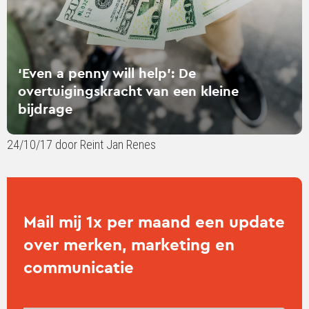
van
een
kleine
bijdrage
‘Even a penny will help’: De
overtuigingskracht van een kleine
bijdrage
24/10/17 door Reint Jan Renes
Mail mij 1x per maand een update
over merken, marketing en
communicatie