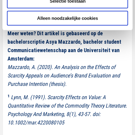
Selectie toestaan
Asya Mazzardo
heeft met deze blog de tweede editie
Alleen noodzakelijke cookies
van de SWOCC Blogwedstrijd 2020 gewonnen.
Meer weten? Dit artikel is gebaseerd op de
bachelorscriptie Asya Mazzardo, bachelor student
Communicatiewetenschap aan de Universiteit van
Amsterdam:
Mazzardo, A. (2020). An Analysis on the Effects of
Scarcity Appeals on Audience’s Brand Evaluation and
Purchase Intention (thesis).
1
Lynn, M. (1991). Scarcity Effects on Value: A
Quantitative Review of the Commodity Theory Literature.
Psychology And Marketing, 8(1), 43-57. doi:
10.1002/mar.4220080105