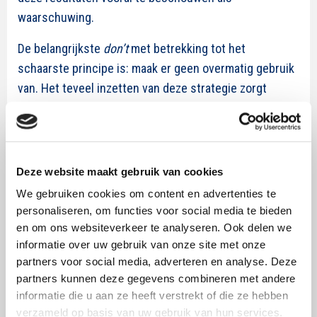
waarschuwing.
De belangrijkste
don’t
met betrekking tot het
schaarste principe is: maak er geen overmatig gebruik
van. Het teveel inzetten van deze strategie zorgt
ervoor dat consumenten niet meer geloven dat er
daadwerkelijk sprake is van schaarste. De
e-mail
marketing strategie van het kledingmerk Gap
is hier
een goed voorbeeld van: hierbij wordt schaarste zo
Deze website maakt gebruik van cookies
veelvuldig toegepast dat de nieuwsbrief abonnees er
We gebruiken cookies om content en advertenties te
geen aandacht meer aan besteden.
personaliseren, om functies voor social media te bieden
en om ons websiteverkeer te analyseren. Ook delen we
informatie over uw gebruik van onze site met onze
partners voor social media, adverteren en analyse. Deze
partners kunnen deze gegevens combineren met andere
informatie die u aan ze heeft verstrekt of die ze hebben
verzameld op basis van uw gebruik van hun services.