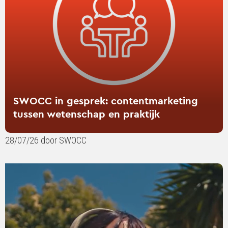
tussen
wetenschap
en
praktijk
SWOCC in gesprek: contentmarketing
tussen wetenschap en praktijk
28/07/26 door SWOCC
Lees
verder
over
Your
favourite