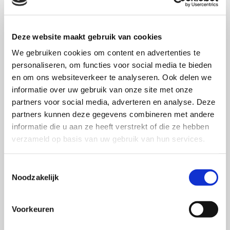
Het volledige artikel van Maslowska, Malthouse, &
Bernritter is getiteld ‘Too good to be true: the role of
online reviews’ features in probability to buy’ en
Deze website maakt gebruik van cookies
verschenen in International Journal of Advertising
We gebruiken cookies om content en advertenties te
(2017), volume 36(1), pp. 142-163.U vindt het artikel
personaliseren, om functies voor social media te bieden
hier
(gratis).
en om ons websiteverkeer te analyseren. Ook delen we
informatie over uw gebruik van onze site met onze
Het artikel is ook samengevat in SWOCC Selectie
partners voor social media, adverteren en analyse. Deze
2 (2017). Je vindt de selectie
hier
.
partners kunnen deze gegevens combineren met andere
informatie die u aan ze heeft verstrekt of die ze hebben
verzameld op basis van uw gebruik van hun services.
OVER DE AUTEUR
Toestemmingsselectie
Noodzakelijk
Stefan Bernritter
is universitair docent
marketingcommunicatie bij de afdeling
Voorkeuren
Persuasieve Communicatie aan de