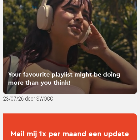
playlist
might
be
doing
more
than
you
think!
Your favourite playlist might be doing
more than you think!
23/07/26 door SWOCC
Mail mij 1x per maand een update