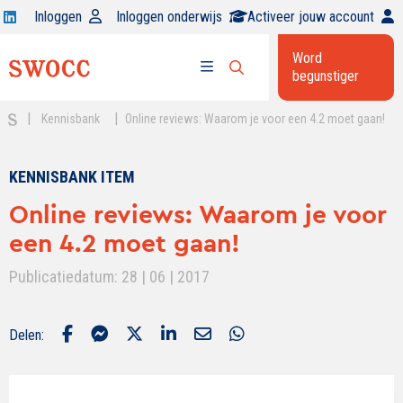
Open
Inloggen
Inloggen onderwijs
Activeer jouw account
Swocc
Word
op
begunstiger
Open
linkedin
Open
zoekbalk
menu
|
|
Kennisbank
Online reviews: Waarom je voor een 4.2 moet gaan!
KENNISBANK ITEM
Online reviews: Waarom je voor
een 4.2 moet gaan!
Publicatiedatum: 28 | 06 | 2017
Delen: