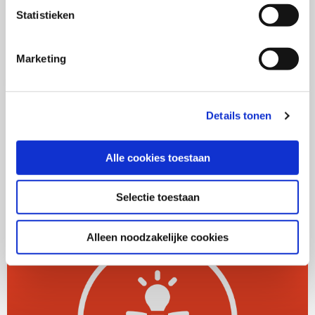
Universiteit van Amsterdam, Amsterdam
Statistieken
School of Communication Research (ASCoR).
Marketing
Details tonen
Meer over dit onderwerp
Alle cookies toestaan
Lees
verder
Selectie toestaan
over
De
Alleen noodzakelijke cookies
Gouden
dilemma’s