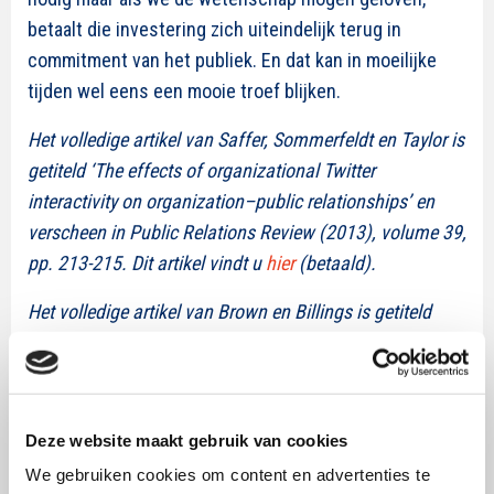
betaalt die investering zich uiteindelijk terug in
commitment van het publiek. En dat kan in moeilijke
tijden wel eens een mooie troef blijken.
Het volledige artikel van Saffer, Sommerfeldt en Taylor is
getiteld ‘The effects of organizational Twitter
interactivity on organization–public relationships’ en
verscheen in Public Relations Review (2013), volume 39,
pp. 213-215. Dit artikel vindt u
hier
(betaald).
Het volledige artikel van Brown en Billings is getiteld
‘Sports fans as crisis communicators on social media
websites’ en verscheen in Public Relations Review
(2013), volume 39, pp. 74-81. Dit artikel vindt u
hier
(betaald).
Deze website maakt gebruik van cookies
We gebruiken cookies om content en advertenties te