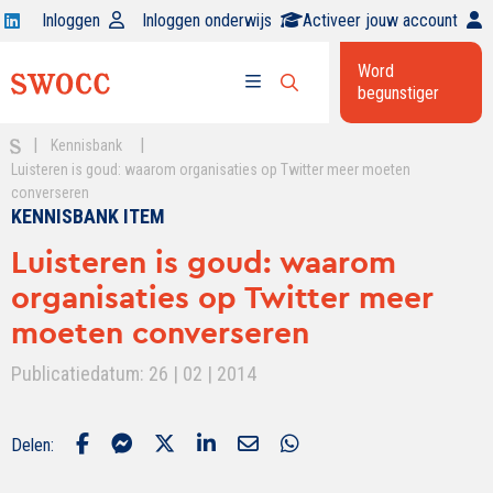
Open
Inloggen
Inloggen onderwijs
Activeer jouw account
Swocc
Word
op
begunstiger
Open
linkedin
Open
zoekbalk
menu
|
|
Kennisbank
Luisteren is goud: waarom organisaties op Twitter meer moeten
converseren
KENNISBANK ITEM
Luisteren is goud: waarom
organisaties op Twitter meer
moeten converseren
Publicatiedatum: 26 | 02 | 2014
Delen: