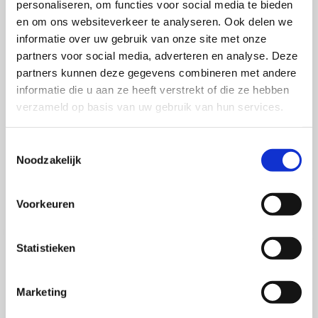
personaliseren, om functies voor social media te bieden
en om ons websiteverkeer te analyseren. Ook delen we
OVER DE AUTEUR
informatie over uw gebruik van onze site met onze
partners voor social media, adverteren en analyse. Deze
Ernst de Pee
behaalde in januari 2014 zijn
partners kunnen deze gegevens combineren met andere
informatie die u aan ze heeft verstrekt of die ze hebben
master Corporate Communicatie aan de
verzameld op basis van uw gebruik van hun services.
Universiteit van Amsterdam. Hij studeerde af
op het onderwerp crisiscommunicatie en is
Toestemmingsselectie
belangstellend volger van de escapades van
Noodzakelijk
grote organisaties op Twitter.
Voorkeuren
Statistieken
Meer over dit onderwerp
Marketing