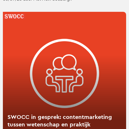
Lees
verder
over
SWOCC
in
gesprek:
contentmarketing
tussen
wetenschap
en
praktijk
SWOCC in gesprek: contentmarketing
tussen wetenschap en praktijk