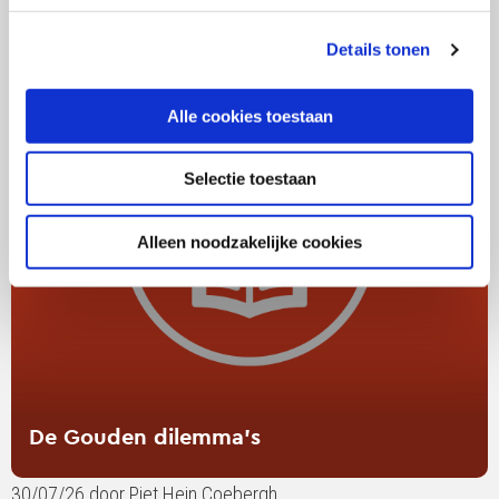
Lees
verder
Details tonen
over
De
Alle cookies toestaan
Gouden
dilemma’s
Selectie toestaan
Alleen noodzakelijke cookies
De Gouden dilemma’s
30/07/26 door Piet Hein Coebergh