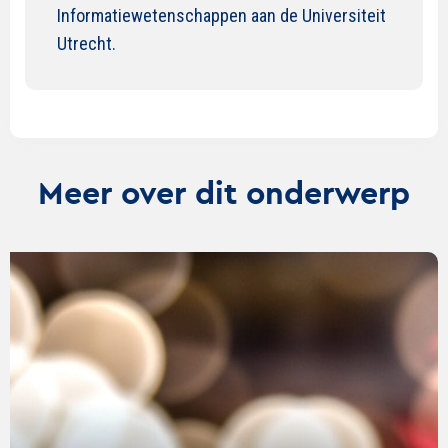
Informatiewetenschappen aan de Universiteit
Utrecht.
Meer over dit onderwerp
Lees
verder
over
Emoji
in
webcare:
👍
of