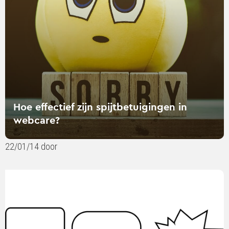
in
webcare?
Hoe effectief zijn spijtbetuigingen in
webcare?
22/01/14 door
Lees
verder
over
Hoe
persoonlijk