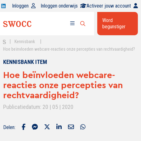
Open
Inloggen
Inloggen onderwijs
Activeer jouw account
Swocc
Word
op
begunstiger
Open
linkedin
Open
zoekbalk
menu
|
|
Kennisbank
Hoe beïnvloeden webcare-reacties onze percepties van rechtvaardigheid?
KENNISBANK ITEM
Hoe beïnvloeden webcare-
reacties onze percepties van
rechtvaardigheid?
Publicatiedatum: 20 | 05 | 2020
Delen: