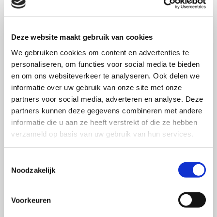
lezen en de reactie van de organisatie op de klacht.
Deze webcare-reactie was kort of lang (38 woorden
Deze website maakt gebruik van cookies
versus 108 woorden) en bevatte veel of weinig
We gebruiken cookies om content en advertenties te
elementen van de menselijke stem. Vervolgens
personaliseren, om functies voor social media te bieden
beantwoordden de proefpersonen vragen over hun
en om ons websiteverkeer te analyseren. Ook delen we
waargenomen distributieve, procedurele en
informatie over uw gebruik van onze site met onze
interactionele rechtvaardigheid en tevredenheid met
partners voor social media, adverteren en analyse. Deze
de afhandeling van de klacht.
partners kunnen deze gegevens combineren met andere
informatie die u aan ze heeft verstrekt of die ze hebben
Bevindingen
verzameld op basis van uw gebruik van hun services.
De resultaten tonen aan dat menselijke stem meer
bijdraagt aan de rechtvaardigheidspercepties van
Toestemmingsselectie
omstanders dan de lengte van de webcare-reactie.
Noodzakelijk
Wanneer een webcare-reactie veel talige elementen
van de menselijke stem bevat, leidt dat tot een hogere
Voorkeuren
waargenomen interactionele rechtvaardigheid wat op