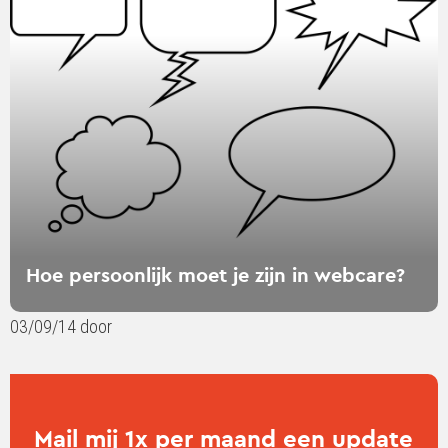
moet
je
zijn
in
webcare?
Hoe persoonlijk moet je zijn in webcare?
03/09/14 door
Mail mij 1x per maand een update