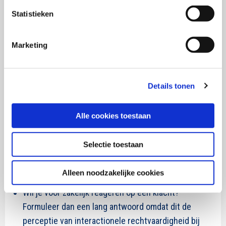
zijn beurt weer leidt tot een hoger waargenomen
Statistieken
distributieve én procedurele rechtvaardigheid. Een
andere opvallende bevinding is dat een lang antwoord
Marketing
met veel elementen van de menselijke stem zorgt voor
een hogere waargenomen procedurele
rechtvaardigheid wat op zijn beurt leidde tot een
Details tonen
hogere klanttevredenheid.
Kortom
Alle cookies toestaan
Wil je kort reageren op een klacht? Zorg dat het
Selectie toestaan
antwoord veel elementen van de menselijke stem
bevat, zoals personalisatie, informeel taalgebruik en
Alleen noodzakelijke cookies
uitnodigende retoriek.
Wil je voor zakelijk reageren op een klacht?
Formuleer dan een lang antwoord omdat dit de
perceptie van interactionele rechtvaardigheid bij