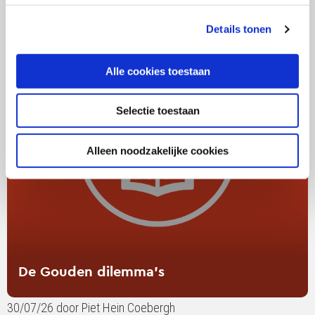
Lees
verder
Details tonen
over
De
Gouden
Alle cookies toestaan
dilemma’s
Selectie toestaan
Alleen noodzakelijke cookies
De Gouden dilemma’s
30/07/26 door Piet Hein Coebergh