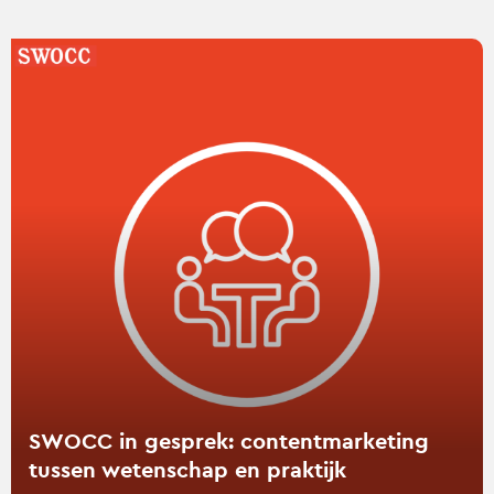
Lees
verder
over
SWOCC
in
gesprek:
contentmarketing
tussen
wetenschap
en
praktijk
SWOCC in gesprek: contentmarketing
tussen wetenschap en praktijk