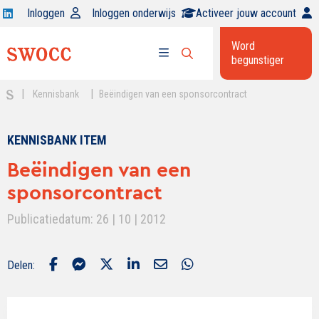
Open
Inloggen
Inloggen onderwijs
Activeer jouw account
Swocc
Word
op
begunstiger
Open
linkedin
Open
zoekbalk
menu
|
|
Kennisbank
Beëindigen van een sponsorcontract
KENNISBANK ITEM
Beëindigen van een
sponsorcontract
Publicatiedatum: 26 | 10 | 2012
Delen: