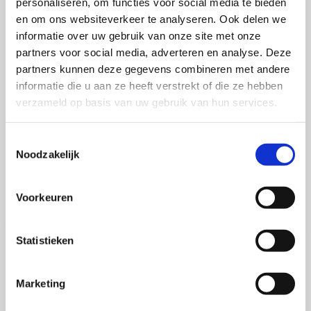
personaliseren, om functies voor social media te bieden
Als je een sterke reputatie wilt bouwen onder
en om ons websiteverkeer te analyseren. Ook delen we
informatie over uw gebruik van onze site met onze
liefhebbers van het evenement, kun je het beste
partners voor social media, adverteren en analyse. Deze
kiezen voor langetermijnsponsoring en pas
partners kunnen deze gegevens combineren met andere
vertrekken nadat je je toewijding door de jaren heen
informatie die u aan ze heeft verstrekt of die ze hebben
hebt bewezen.
verzameld op basis van uw gebruik van hun services.
Het volledige artikel van Ruth en Strizhakova is getiteld
Toestemmingsselectie
‘And now, goodbye: Consumer response to exit’ en
Noodzakelijk
verscheen in Journal of Advertising, volume 31(1), pp.
39-62.
Voorkeuren
Statistieken
Meer over dit onderwerp
Marketing