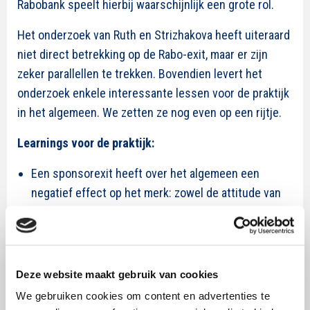
Rabobank speelt hierbij waarschijnlijk een grote rol.
Het onderzoek van Ruth en Strizhakova heeft uiteraard
niet direct betrekking op de Rabo-exit, maar er zijn
zeker parallellen te trekken. Bovendien levert het
onderzoek enkele interessante lessen voor de praktijk
in het algemeen. We zetten ze nog even op een rijtje.
Learnings voor de praktijk:
Een sponsorexit heeft over het algemeen een
negatief effect op het merk: zowel de attitude van
de consument als de aankoopintentie dalen na
vertrek.
Het aanvoeren van salesmotieven als reden voor
vertrek is geen goed idee. Het is beter om de
Deze website maakt gebruik van cookies
nadruk te leggen op de goodwill die je als merk met
We gebruiken cookies om content en advertenties te
de sponsoring beoogt.