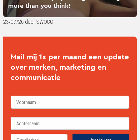
more than you think!
23/07/26 door SWOCC
Mail mij 1x per maand een update
over merken, marketing en
communicatie
Voornaam
Achternaam