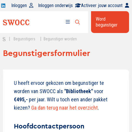
Open
Inloggen
Inloggen onderwijs
Activeer jouw account
Swocc
Word
op
begunstiger
Open
linkedin
Open
zoekbalk
menu
|
|
Begunstigers
Begunstiger worden
Begunstigersformulier
U heeft ervoor gekozen om begunstiger te
worden van SWOCC als
"Bibliotheek"
voor
€495,-
per jaar. Wilt u toch een ander pakket
kiezen?
Ga dan terug naar het overzicht
.
Hoofdcontactpersoon