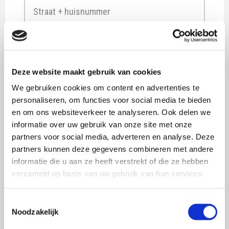
Straat
+
Deze website maakt gebruik van cookies
huisnummer
Plaats
We gebruiken cookies om content en advertenties te
personaliseren, om functies voor social media te bieden
Postcode
en om ons websiteverkeer te analyseren. Ook delen we
informatie over uw gebruik van onze site met onze
Land
partners voor social media, adverteren en analyse. Deze
PO nummer
*
partners kunnen deze gegevens combineren met andere
informatie die u aan ze heeft verstrekt of die ze hebben
Ja
verzameld op basis van uw gebruik van hun services.
Nee
Toestemmingsselectie
Noodzakelijk
Kostenplaatsnummer
*