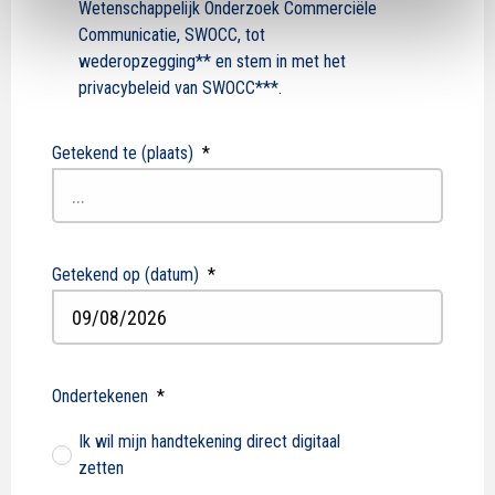
Wetenschappelijk Onderzoek Commerciële
Communicatie, SWOCC, tot
wederopzegging** en stem in met het
privacybeleid van SWOCC***.
Getekend te (plaats)
*
Getekend op (datum)
*
DD
slash
Ondertekenen
*
MM
Ik wil mijn handtekening direct digitaal
slash
zetten
JJJJ