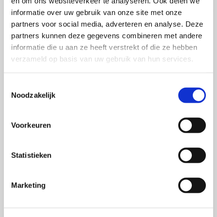
en om ons websiteverkeer te analyseren. Ook delen we
informatie over uw gebruik van onze site met onze
partners voor social media, adverteren en analyse. Deze
partners kunnen deze gegevens combineren met andere
informatie die u aan ze heeft verstrekt of die ze hebben
verzameld op basis van uw gebruik van hun services.
Mail mij 1x per maand een update
over merken, marketing en
Toestemmingsselectie
communicatie
Noodzakelijk
Voorkeuren
Voornaam
Statistieken
Marketing
Achternaam
Inschrijven