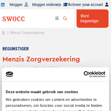
Open
Inloggen
Inloggen onderwijs
Activeer jouw account
Swocc
Word
op
begunstiger
Open
linkedin
Open
zoekbalk
menu
|
Menzis Zorgverzekering
BEGUNSTIGER
Menzis Zorgverzekering
Publicatiedatum: 23 | 10 | 2024
Delen:
Deze website maakt gebruik van cookies
We gebruiken cookies om content en advertenties te
personaliseren, om functies voor social media te bieden