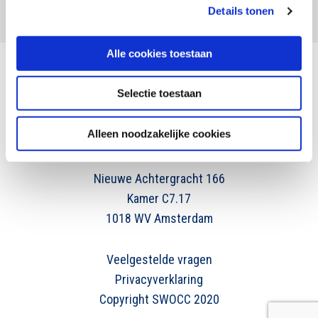
Details tonen
Alle cookies toestaan
Selectie toestaan
info@swocc.nl
020 525 35 90
Alleen noodzakelijke cookies
Contact
Nieuwe Achtergracht 166
Kamer C7.17
1018 WV Amsterdam
Veelgestelde vragen
Privacyverklaring
Copyright SWOCC 2020