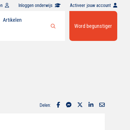
en
Inloggen onderwijs
Activeer jouw account
Artikelen
Word begunstiger
Open
zoekbalk
Delen: