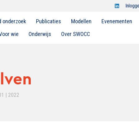
Open
Inlogg
Swocc
d onderzoek
Publicaties
Modellen
Evenementen
op
linkedin
Voor wie
Onderwijs
Over SWOCC
lven
01 | 2022