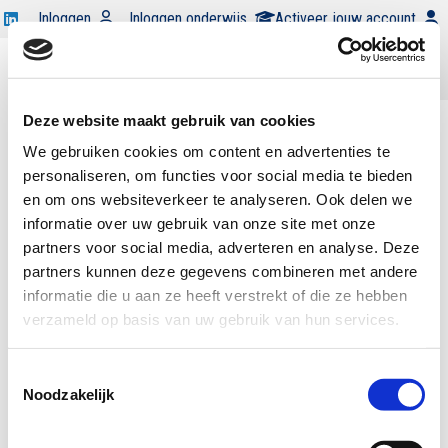
Open
Inloggen
Inloggen onderwijs
Activeer jouw account
Swocc
Word
op
begunstiger
Open
linkedin
Open
zoekbalk
Deze website maakt gebruik van cookies
menu
|
Search results for 'CMA'
We gebruiken cookies om content en advertenties te
personaliseren, om functies voor social media te bieden
info@swocc.nl
en om ons websiteverkeer te analyseren. Ook delen we
020 525 35 90
informatie over uw gebruik van onze site met onze
Contact
partners voor social media, adverteren en analyse. Deze
partners kunnen deze gegevens combineren met andere
Nieuwe Achtergracht 166
informatie die u aan ze heeft verstrekt of die ze hebben
Kamer C7.17
verzameld op basis van uw gebruik van hun services.
1018 WV Amsterdam
Toestemmingsselectie
Noodzakelijk
Veelgestelde vragen
Privacyverklaring