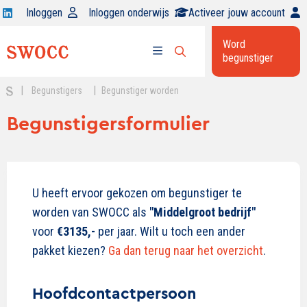
Open
Inloggen
Inloggen onderwijs
Activeer jouw account
Swocc
Word
op
begunstiger
Open
linkedin
Open
zoekbalk
menu
|
|
Begunstigers
Begunstiger worden
Begunstigersformulier
U heeft ervoor gekozen om begunstiger te
worden van SWOCC als
"Middelgroot bedrijf"
voor
€3135,-
per jaar. Wilt u toch een ander
pakket kiezen?
Ga dan terug naar het overzicht
.
Hoofdcontactpersoon