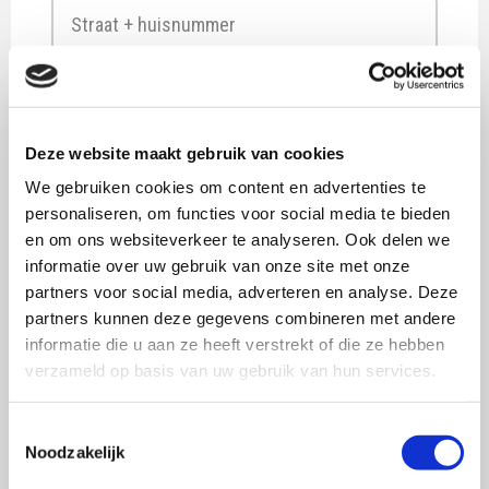
Straat
+
Deze website maakt gebruik van cookies
huisnummer
Plaats
We gebruiken cookies om content en advertenties te
personaliseren, om functies voor social media te bieden
Postcode
en om ons websiteverkeer te analyseren. Ook delen we
informatie over uw gebruik van onze site met onze
Land
partners voor social media, adverteren en analyse. Deze
PO nummer
*
partners kunnen deze gegevens combineren met andere
informatie die u aan ze heeft verstrekt of die ze hebben
Ja
verzameld op basis van uw gebruik van hun services.
Nee
Toestemmingsselectie
Noodzakelijk
Kostenplaatsnummer
*