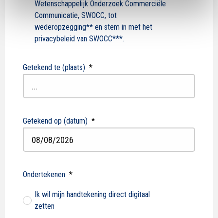
Wetenschappelijk Onderzoek Commerciële
Communicatie, SWOCC, tot
wederopzegging** en stem in met het
privacybeleid van SWOCC***.
Getekend te (plaats)
*
Getekend op (datum)
*
DD
slash
Ondertekenen
*
MM
Ik wil mijn handtekening direct digitaal
slash
zetten
JJJJ